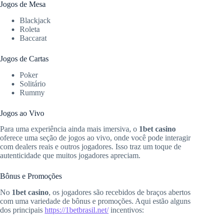
Jogos de Mesa
Blackjack
Roleta
Baccarat
Jogos de Cartas
Poker
Solitário
Rummy
Jogos ao Vivo
Para uma experiência ainda mais imersiva, o
1bet casino
oferece uma seção de jogos ao vivo, onde você pode interagir
com dealers reais e outros jogadores. Isso traz um toque de
autenticidade que muitos jogadores apreciam.
Bônus e Promoções
No
1bet casino
, os jogadores são recebidos de braços abertos
com uma variedade de bônus e promoções. Aqui estão alguns
dos principais
https://1betbrasil.net/
incentivos: