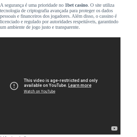
A segurança é uma prioridade no
1bet casino
. O site utiliza
tecnologia de criptografia avançada para proteger os dados
pessoais e financeiros dos jogadores. Além disso, o cassino é
licenciado e regulado por autoridades respeitáveis, garantindo
um ambiente de jogo justo e transparente.