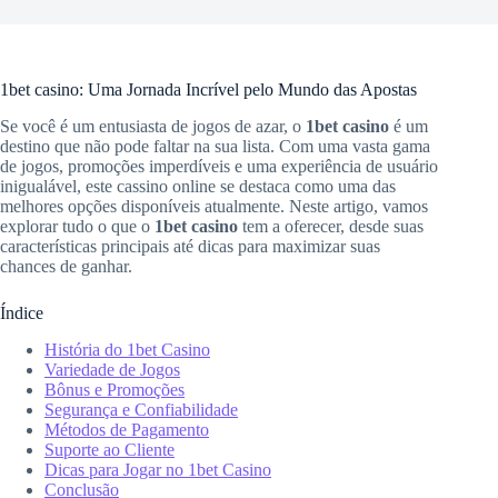
1bet casino: Uma Jornada Incrível pelo Mundo das Apostas
Se você é um entusiasta de jogos de azar, o
1bet casino
é um
destino que não pode faltar na sua lista. Com uma vasta gama
de jogos, promoções imperdíveis e uma experiência de usuário
inigualável, este cassino online se destaca como uma das
melhores opções disponíveis atualmente. Neste artigo, vamos
explorar tudo o que o
1bet casino
tem a oferecer, desde suas
características principais até dicas para maximizar suas
chances de ganhar.
Índice
História do 1bet Casino
Variedade de Jogos
Bônus e Promoções
Segurança e Confiabilidade
Métodos de Pagamento
Suporte ao Cliente
Dicas para Jogar no 1bet Casino
Conclusão