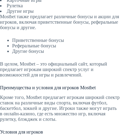
Карточные игры
Рулетка
Другие игры
Mostbet также предлагает различные бонусы и акции для
игроков, включая приветственные бонусы, реферальные
бонусы и другие.
Приветственные бонусы
Реферальные бонусы
Другие бонусы
В целом, Mostbet – это официальный сайт, который
предлагает игрокам широкий спектр услуг и
возможностей для игры и развлечений.
Преимущества и условия для игроков Mostbet
Кроме того, Mostbet предлагает игрокам широкий спектр
ставок на различные виды спорта, включая футбол,
баскетбол, хоккей и другие. Игроки также могут играть
в онлайн-казино, где есть множество игр, включая
рулетку, блэкджек и слоты.
Условия для игроков