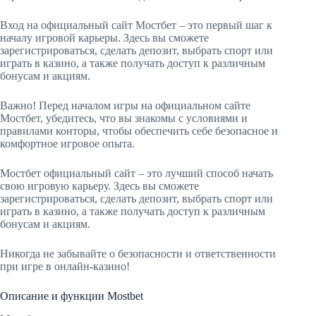
Вход на официальный сайт Мостбет – это первый шаг к
началу игровой карьеры. Здесь вы сможете
зарегистрироваться, сделать депозит, выбрать спорт или
играть в казино, а также получать доступ к различным
бонусам и акциям.
Важно! Перед началом игры на официальном сайте
Мостбет, убедитесь, что вы знакомы с условиями и
правилами конторы, чтобы обеспечить себе безопасное и
комфортное игровое опыта.
Мостбет официальный сайт – это лучший способ начать
свою игровую карьеру. Здесь вы сможете
зарегистрироваться, сделать депозит, выбрать спорт или
играть в казино, а также получать доступ к различным
бонусам и акциям.
Никогда не забывайте о безопасности и ответственности
при игре в онлайн-казино!
Описание и функции Mostbet