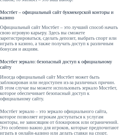
Мостбет – официальный сайт букмекерской конторы и
казино
Официальный сайт Мостбет – это лучший способ начать
свою игровую карьеру. Здесь вы сможете
зарегистрироваться, сделать депозит, выбрать спорт или
играть в казино, а также получать доступ к различным
бонусам и акциям.
Мостбет зеркало: безопасный доступ к официальному
сайту
Иногда официальный сайт Мостбет может быть
заблокирован или недоступен из-за различных причин.
В этом случае вы можете использовать зеркало Мостбет,
которое обеспечивает безопасный доступ к
официальному сайту.
Мостбет зеркало – это зеркало официального сайта,
которое позволяет игрокам доступаться к услугам
конторы, не зависящим от блокировок или ограничений.
Это особенно важно для игроков, которые предпочитают
играть в онлайн-казино или делать ставки на спорт.