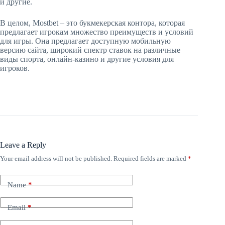
и другие.
В целом, Mostbet – это букмекерская контора, которая
предлагает игрокам множество преимуществ и условий
для игры. Она предлагает доступную мобильную
версию сайта, широкий спектр ставок на различные
виды спорта, онлайн-казино и другие условия для
игроков.
Leave a Reply
Your email address will not be published.
Required fields are marked
*
Name
*
Email
*