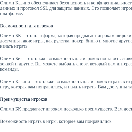
Олимп Казино обеспечивает безопасность и конфиденциальност
данных и протокол SSL для защиты данных. Это позволяет игрок
платформе.
Возможности для игроков
Олимп БК – это платформа, которая предлагает игрокам широки
доступны такие игры, как рулетка, покер, бинго и многие други
начать играть.
Олимп Бет – это также возможность для игроков поставить ставк
хоккей и другие. Вы можете выбрать спорт, который вам интере
команды.
Олимп Казино – это также возможность для игроков играть в иг
игру, которая вам понравилась, и начать играть. Вам доступны т
Преимущества игроков
Олимп БК предлагает игрокам несколько преимуществ. Вам дост
Возможность играть в игры, которые вам понравились