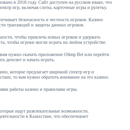
овано в 2018 году. Сайт доступен на русском языке, что
пектр игр, включая слоты, карточные игры и рулетку.
печивает безопасность и честность игроков. Казино
сти транзакций и защиты данных игроков.
ности, чтобы привлечь новых игроков и удержать
а, чтобы игроки могли играть на любом устройстве.
 вам нужно скачать приложение Olimp Bet или перейти
ть депозит и начать играть.
ино, которое предлагает широкий спектр игр и
стане, то вам нужно обратить внимание на это казино.
иями работы казино и правилами игры.
которые ищут развлекательные возможности.
ятельности в Казахстане, что обеспечивает