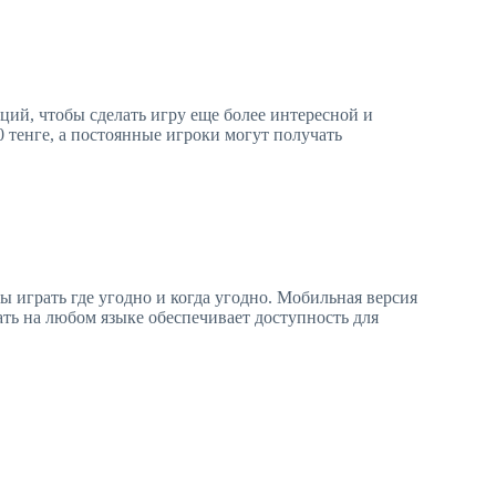
ий, чтобы сделать игру еще более интересной и
 тенге, а постоянные игроки могут получать
ы играть где угодно и когда угодно. Мобильная версия
ать на любом языке обеспечивает доступность для