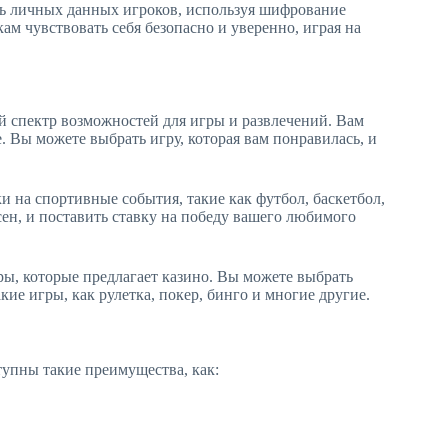
ь личных данных игроков, используя шифрование
ам чувствовать себя безопасно и уверенно, играя на
й спектр возможностей для игры и развлечений. Вам
е. Вы можете выбрать игру, которая вам понравилась, и
и на спортивные события, такие как футбол, баскетбол,
сен, и поставить ставку на победу вашего любимого
ры, которые предлагает казино. Вы можете выбрать
акие игры, как рулетка, покер, бинго и многие другие.
упны такие преимущества, как: