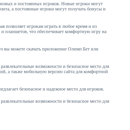
 новых и постоянных игроков. Новые игроки могут
зита, а постоянные игроки могут получать бонусы и
я позволяет игрокам играть в любое время и из
в и планшетов, что обеспечивает комфортную игру на
то вы можете скачать приложение Олимп Бет или
 развлекательные возможности и безопасное место для
ций, а также мобильную версию сайта для комфортной
едлагает безопасное и надежное место для игроков.
 развлекательные возможности и безопасное место для