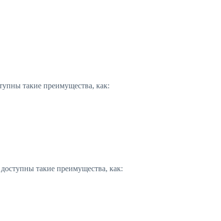
тупны такие преимущества, как:
доступны такие преимущества, как: