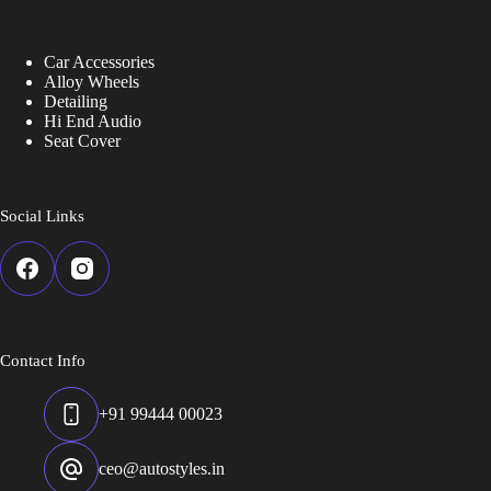
Car Accessories
Alloy Wheels
Detailing
Hi End Audio
Seat Cover
Social Links
Contact Info
+91 99444 00023
ceo@autostyles.in