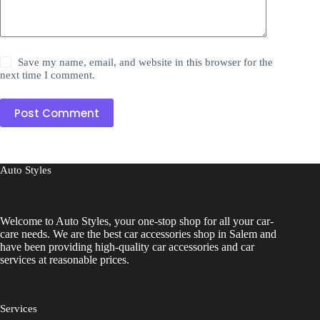
Save my name, email, and website in this browser for the
next time I comment.
Post Comment
Auto Styles
Welcome to Auto Styles, your one-stop shop for all your car-
care needs. We are the best car accessories shop in Salem and
have been providing high-quality car accessories and car
services at reasonable prices.
Services