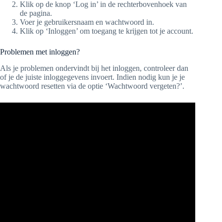
Klik op de knop ‘Log in’ in de rechterbovenhoek van
de pagina.
Voer je gebruikersnaam en wachtwoord in.
Klik op ‘Inloggen’ om toegang te krijgen tot je account.
Problemen met inloggen?
Als je problemen ondervindt bij het inloggen, controleer dan
of je de juiste inloggegevens invoert. Indien nodig kun je je
wachtwoord resetten via de optie ‘Wachtwoord vergeten?’.