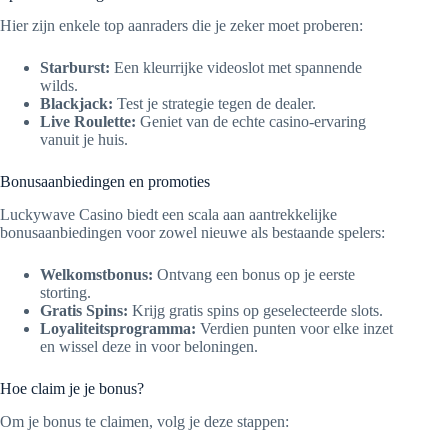
Hier zijn enkele top aanraders die je zeker moet proberen:
Starburst:
Een kleurrijke videoslot met spannende
wilds.
Blackjack:
Test je strategie tegen de dealer.
Live Roulette:
Geniet van de echte casino-ervaring
vanuit je huis.
Bonusaanbiedingen en promoties
Luckywave Casino biedt een scala aan aantrekkelijke
bonusaanbiedingen voor zowel nieuwe als bestaande spelers:
Welkomstbonus:
Ontvang een bonus op je eerste
storting.
Gratis Spins:
Krijg gratis spins op geselecteerde slots.
Loyaliteitsprogramma:
Verdien punten voor elke inzet
en wissel deze in voor beloningen.
Hoe claim je je bonus?
Om je bonus te claimen, volg je deze stappen: