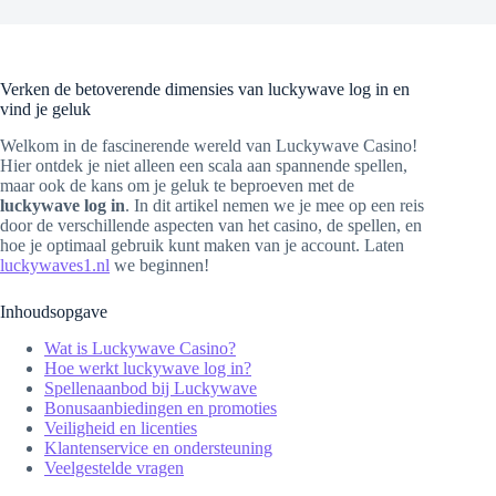
Verken de betoverende dimensies van luckywave log in en
vind je geluk
Welkom in de fascinerende wereld van Luckywave Casino!
Hier ontdek je niet alleen een scala aan spannende spellen,
maar ook de kans om je geluk te beproeven met de
luckywave log in
. In dit artikel nemen we je mee op een reis
door de verschillende aspecten van het casino, de spellen, en
hoe je optimaal gebruik kunt maken van je account. Laten
luckywaves1.nl
we beginnen!
Inhoudsopgave
Wat is Luckywave Casino?
Hoe werkt luckywave log in?
Spellenaanbod bij Luckywave
Bonusaanbiedingen en promoties
Veiligheid en licenties
Klantenservice en ondersteuning
Veelgestelde vragen