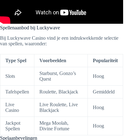
Spellenaanbod bij Luckywave
Bij Luckywave Casino vind je een indrukwekkende selectie
van spellen, waaronder:
Type Spel
Voorbeelden
Populariteit
Starburst, Gonzo’s
Slots
Hoog
Quest
Tafelspellen
Roulette, Blackjack
Gemiddeld
Live
Live Roulette, Live
Hoog
Casino
Blackjack
Jackpot
Mega Moolah,
Hoog
Spellen
Divine Fortune
Spelaanbevelingen