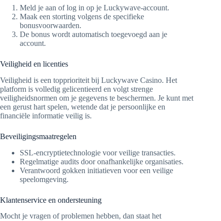
Meld je aan of log in op je Luckywave-account.
Maak een storting volgens de specifieke
bonusvoorwaarden.
De bonus wordt automatisch toegevoegd aan je
account.
Veiligheid en licenties
Veiligheid is een topprioriteit bij Luckywave Casino. Het
platform is volledig gelicentieerd en volgt strenge
veiligheidsnormen om je gegevens te beschermen. Je kunt met
een gerust hart spelen, wetende dat je persoonlijke en
financiële informatie veilig is.
Beveiligingsmaatregelen
SSL-encryptietechnologie voor veilige transacties.
Regelmatige audits door onafhankelijke organisaties.
Verantwoord gokken initiatieven voor een veilige
speelomgeving.
Klantenservice en ondersteuning
Mocht je vragen of problemen hebben, dan staat het