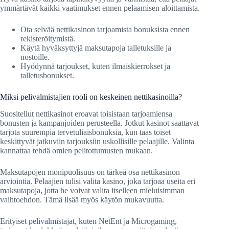
ymmärtävät kaikki vaatimukset ennen pelaamisen aloittamista.
Ota selvää nettikasinon tarjoamista bonuksista ennen
rekisteröitymistä.
Käytä hyväksyttyjä maksutapoja talletuksille ja
nostoille.
Hyödynnä tarjoukset, kuten ilmaiskierrokset ja
talletusbonukset.
Miksi pelivalmistajien rooli on keskeinen nettikasinoilla?
Suositellut nettikasinot eroavat toisistaan tarjoamiensa
bonusten ja kampanjoiden perusteella. Jotkut kasinot saattavat
tarjota suurempia tervetuliaisbonuksia, kun taas toiset
keskittyvät jatkuviin tarjouksiin uskollisille pelaajille. Valinta
kannattaa tehdä omien pelitottumusten mukaan.
Maksutapojen monipuolisuus on tärkeä osa nettikasinon
arviointia. Pelaajien tulisi valita kasino, joka tarjoaa useita eri
maksutapoja, jotta he voivat valita itselleen mieluisimman
vaihtoehdon. Tämä lisää myös käytön mukavuutta.
Erityiset pelivalmistajat, kuten NetEnt ja Microgaming,