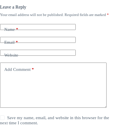
Leave a Reply
Your email address will not be published.
Required fields are marked
*
Name
*
Email
*
Website
Add Comment
*
Save my name, email, and website in this browser for the
next time I comment.