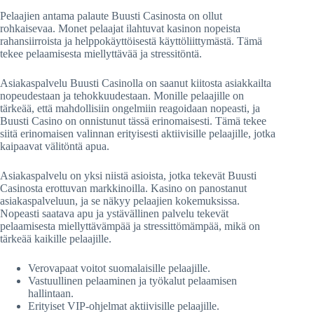
Pelaajien antama palaute Buusti Casinosta on ollut
rohkaisevaa. Monet pelaajat ilahtuvat kasinon nopeista
rahansiirroista ja helppokäyttöisestä käyttöliittymästä. Tämä
tekee pelaamisesta miellyttävää ja stressitöntä.
Asiakaspalvelu Buusti Casinolla on saanut kiitosta asiakkailta
nopeudestaan ja tehokkuudestaan. Monille pelaajille on
tärkeää, että mahdollisiin ongelmiin reagoidaan nopeasti, ja
Buusti Casino on onnistunut tässä erinomaisesti. Tämä tekee
siitä erinomaisen valinnan erityisesti aktiivisille pelaajille, jotka
kaipaavat välitöntä apua.
Asiakaspalvelu on yksi niistä asioista, jotka tekevät Buusti
Casinosta erottuvan markkinoilla. Kasino on panostanut
asiakaspalveluun, ja se näkyy pelaajien kokemuksissa.
Nopeasti saatava apu ja ystävällinen palvelu tekevät
pelaamisesta miellyttävämpää ja stressittömämpää, mikä on
tärkeää kaikille pelaajille.
Verovapaat voitot suomalaisille pelaajille.
Vastuullinen pelaaminen ja työkalut pelaamisen
hallintaan.
Erityiset VIP-ohjelmat aktiivisille pelaajille.