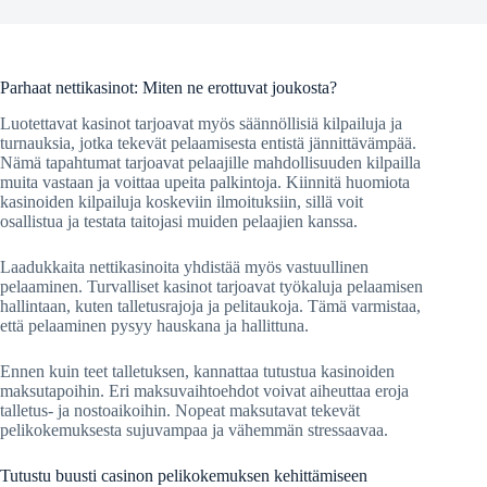
Parhaat nettikasinot: Miten ne erottuvat joukosta?
Luotettavat kasinot tarjoavat myös säännöllisiä kilpailuja ja
turnauksia, jotka tekevät pelaamisesta entistä jännittävämpää.
Nämä tapahtumat tarjoavat pelaajille mahdollisuuden kilpailla
muita vastaan ja voittaa upeita palkintoja. Kiinnitä huomiota
kasinoiden kilpailuja koskeviin ilmoituksiin, sillä voit
osallistua ja testata taitojasi muiden pelaajien kanssa.
Laadukkaita nettikasinoita yhdistää myös vastuullinen
pelaaminen. Turvalliset kasinot tarjoavat työkaluja pelaamisen
hallintaan, kuten talletusrajoja ja pelitaukoja. Tämä varmistaa,
että pelaaminen pysyy hauskana ja hallittuna.
Ennen kuin teet talletuksen, kannattaa tutustua kasinoiden
maksutapoihin. Eri maksuvaihtoehdot voivat aiheuttaa eroja
talletus- ja nostoaikoihin. Nopeat maksutavat tekevät
pelikokemuksesta sujuvampaa ja vähemmän stressaavaa.
Tutustu buusti casinon pelikokemuksen kehittämiseen