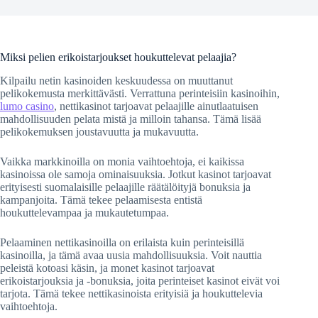
Miksi pelien erikoistarjoukset houkuttelevat pelaajia?
Kilpailu netin kasinoiden keskuudessa on muuttanut
pelikokemusta merkittävästi. Verrattuna perinteisiin kasinoihin,
lumo casino
, nettikasinot tarjoavat pelaajille ainutlaatuisen
mahdollisuuden pelata mistä ja milloin tahansa. Tämä lisää
pelikokemuksen joustavuutta ja mukavuutta.
Vaikka markkinoilla on monia vaihtoehtoja, ei kaikissa
kasinoissa ole samoja ominaisuuksia. Jotkut kasinot tarjoavat
erityisesti suomalaisille pelaajille räätälöityjä bonuksia ja
kampanjoita. Tämä tekee pelaamisesta entistä
houkuttelevampaa ja mukautetumpaa.
Pelaaminen nettikasinoilla on erilaista kuin perinteisillä
kasinoilla, ja tämä avaa uusia mahdollisuuksia. Voit nauttia
peleistä kotoasi käsin, ja monet kasinot tarjoavat
erikoistarjouksia ja -bonuksia, joita perinteiset kasinot eivät voi
tarjota. Tämä tekee nettikasinoista erityisiä ja houkuttelevia
vaihtoehtoja.