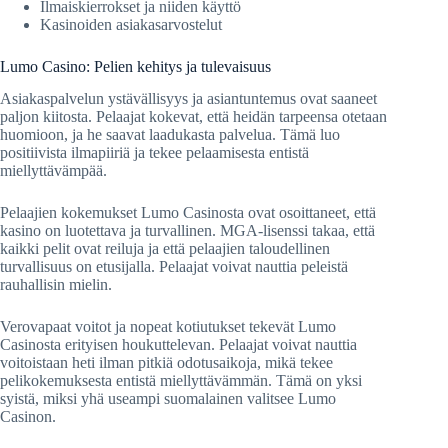
Ilmaiskierrokset ja niiden käyttö
Kasinoiden asiakasarvostelut
Lumo Casino: Pelien kehitys ja tulevaisuus
Asiakaspalvelun ystävällisyys ja asiantuntemus ovat saaneet
paljon kiitosta. Pelaajat kokevat, että heidän tarpeensa otetaan
huomioon, ja he saavat laadukasta palvelua. Tämä luo
positiivista ilmapiiriä ja tekee pelaamisesta entistä
miellyttävämpää.
Pelaajien kokemukset Lumo Casinosta ovat osoittaneet, että
kasino on luotettava ja turvallinen. MGA-lisenssi takaa, että
kaikki pelit ovat reiluja ja että pelaajien taloudellinen
turvallisuus on etusijalla. Pelaajat voivat nauttia peleistä
rauhallisin mielin.
Verovapaat voitot ja nopeat kotiutukset tekevät Lumo
Casinosta erityisen houkuttelevan. Pelaajat voivat nauttia
voitoistaan heti ilman pitkiä odotusaikoja, mikä tekee
pelikokemuksesta entistä miellyttävämmän. Tämä on yksi
syistä, miksi yhä useampi suomalainen valitsee Lumo
Casinon.