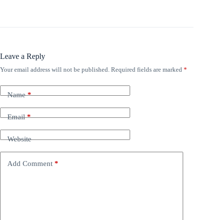
Leave a Reply
Your email address will not be published.
Required fields are marked
*
Name
*
Email
*
Website
Add Comment
*