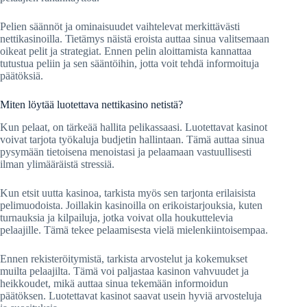
Pelien säännöt ja ominaisuudet vaihtelevat merkittävästi
nettikasinoilla. Tietämys näistä eroista auttaa sinua valitsemaan
oikeat pelit ja strategiat. Ennen pelin aloittamista kannattaa
tutustua peliin ja sen sääntöihin, jotta voit tehdä informoituja
päätöksiä.
Miten löytää luotettava nettikasino netistä?
Kun pelaat, on tärkeää hallita pelikassaasi. Luotettavat kasinot
voivat tarjota työkaluja budjetin hallintaan. Tämä auttaa sinua
pysymään tietoisena menoistasi ja pelaamaan vastuullisesti
ilman ylimääräistä stressiä.
Kun etsit uutta kasinoa, tarkista myös sen tarjonta erilaisista
pelimuodoista. Joillakin kasinoilla on erikoistarjouksia, kuten
turnauksia ja kilpailuja, jotka voivat olla houkuttelevia
pelaajille. Tämä tekee pelaamisesta vielä mielenkiintoisempaa.
Ennen rekisteröitymistä, tarkista arvostelut ja kokemukset
muilta pelaajilta. Tämä voi paljastaa kasinon vahvuudet ja
heikkoudet, mikä auttaa sinua tekemään informoidun
päätöksen. Luotettavat kasinot saavat usein hyviä arvosteluja