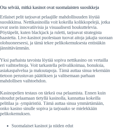
Ota selvää, mitkä kasinot ovat suomalaisten suosikkeja
Erilaiset pelit tarjoavat pelaajille mahdollisuuden löytää
suosikkinsa. Nettikasinoilla voit kokeilla kolikkopelejä, jotka
ovat usein innovatiivisia ja visuaalisesti houkuttelevia.
Pöytäpelit, kuten blackjack ja ruletti, tarjoavat strategista
haastetta. Live-kasinot puolestaan tuovat aitoja jakajia suoraan
olohuoneeseesi, ja tämä tekee pelikokemuksesta entistäkin
jännittävämmän.
Yksi parhaista tavoista löytää sopiva nettikasino on vertailla
eri vaihtoehtoja. Voit tarkastella pelivalikoimaa, bonuksia,
asiakaspalvelua ja maksutapoja. Tämä auttaa sinua tekemään
tietoon perustuvan päätöksen ja valitsemaan parhaan
mahdollisen vaihtoehdon.
Kasinopelien testaus on tärkeä osa pelaamista. Ennen kuin
sitoudut pelaamaan tietyllä kasinolla, kannattaa kokeilla
pelitilaa ja -ympäristöä. Tämä auttaa sinua ymmärtämään,
onko kasino sinulle sopiva ja tarjoaako se mielekkään
pelikokemuksen.
Suomalaiset kasinot ja niiden edut