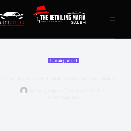
Uncategorized
Best online casino 2026: Ilmaiskierrokset ja luotettavat kasinot
By
adm_1mjavh
On
May 30, 2026
In
Uncategorized