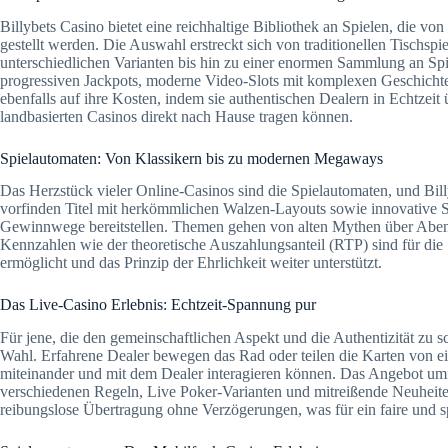
Billybets Casino bietet eine reichhaltige Bibliothek an Spielen, die 
gestellt werden. Die Auswahl erstreckt sich von traditionellen Tischsp
unterschiedlichen Varianten bis hin zu einer enormen Sammlung an Spie
progressiven Jackpots, moderne Video-Slots mit komplexen Geschicht
ebenfalls auf ihre Kosten, indem sie authentischen Dealern in Echtze
landbasierten Casinos direkt nach Hause tragen können.
Spielautomaten: Von Klassikern bis zu modernen Megaways
Das Herzstück vieler Online-Casinos sind die Spielautomaten, und Billy
vorfinden Titel mit herkömmlichen Walzen-Layouts sowie innovative 
Gewinnwege bereitstellen. Themen gehen von alten Mythen über Abent
Kennzahlen wie der theoretische Auszahlungsanteil (RTP) sind für die 
ermöglicht und das Prinzip der Ehrlichkeit weiter unterstützt.
Das Live-Casino Erlebnis: Echtzeit-Spannung pur
Für jene, die den gemeinschaftlichen Aspekt und die Authentizität zu s
Wahl. Erfahrene Dealer bewegen das Rad oder teilen die Karten von ei
miteinander und mit dem Dealer interagieren können. Das Angebot umfa
verschiedenen Regeln, Live Poker-Varianten und mitreißende Neuheit
reibungslose Übertragung ohne Verzögerungen, was für ein faire und sp