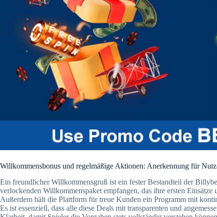
Willkommensbonus und regelmäßige Aktionen: Anerkennung für Nutz
Ein freundlicher Willkommensgruß ist ein fester Bestandteil der Billyb
verlockenden Willkommenspaket empfangen, das ihre ersten Einsätze u
Außerdem hält die Plattform für treue Kunden ein Programm mit konti
Es ist essenziell, dass alle diese Deals mit transparenten und angemes
Klarheit, damit Spieler die Vorgaben stets vollständig verstehen können