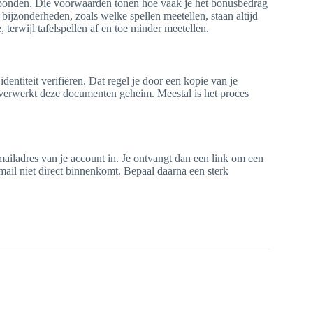
onden. Die voorwaarden tonen hoe vaak je het bonusbedrag
bijzonderheden, zoals welke spellen meetellen, staan altijd
terwijl tafelspellen af en toe minder meetellen.
entiteit verifiëren. Dat regel je door een kopie van je
am verwerkt deze documenten geheim. Meestal is het proces
ailadres van je account in. Je ontvangt dan een link om een
ail niet direct binnenkomt. Bepaal daarna een sterk