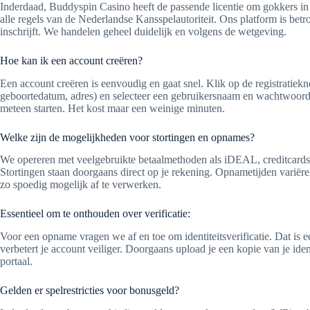
Inderdaad, Buddyspin Casino heeft de passende licentie om gokkers i
alle regels van de Nederlandse Kansspelautoriteit. Ons platform is betr
inschrijft. We handelen geheel duidelijk en volgens de wetgeving.
Hoe kan ik een account creëren?
Een account creëren is eenvoudig en gaat snel. Klik op de registratiekn
geboortedatum, adres) en selecteer een gebruikersnaam en wachtwoord. N
meteen starten. Het kost maar een weinige minuten.
Welke zijn de mogelijkheden voor stortingen en opnames?
We opereren met veelgebruikte betaalmethoden als iDEAL, creditcards, 
Stortingen staan doorgaans direct op je rekening. Opnametijden variër
zo spoedig mogelijk af te verwerken.
Essentieel om te onthouden over verificatie:
Voor een opname vragen we af en toe om identiteitsverificatie. Dat is ee
verbetert je account veiliger. Doorgaans upload je een kopie van je ide
portaal.
Gelden er spelrestricties voor bonusgeld?