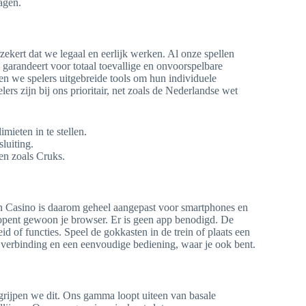
agen.
zekert dat we legaal en eerlijk werken. Al onze spellen
arandeert voor totaal toevallige en onvoorspelbare
 we spelers uitgebreide tools om hun individuele
rs zijn bij ons prioritair, net zoals de Nederlandse wet
mieten in te stellen.
luiting.
en zoals Cruks.
n Casino is daarom geheel aangepast voor smartphones en
e opent gewoon je browser. Er is geen app benodigd. De
eid of functies. Speel de gokkasten in de trein of plaats een
e verbinding en een eenvoudige bediening, waar je ook bent.
egrijpen we dit. Ons gamma loopt uiteen van basale