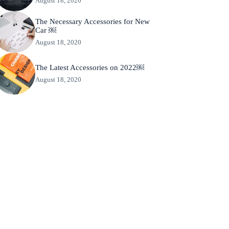
August 18, 2020
The Necessary Accessories for New
Car ￼
August 18, 2020
The Latest Accessories on 2022￼
August 18, 2020