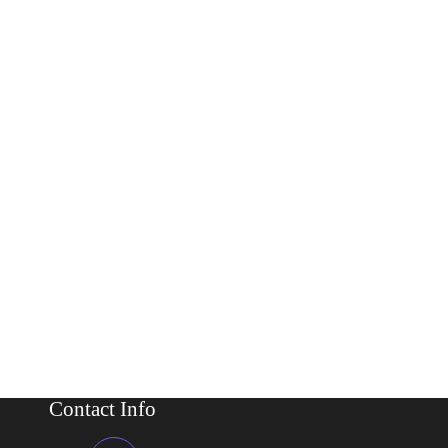
Contact Info