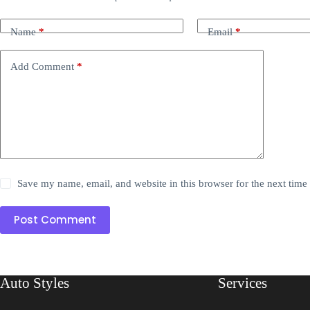
Name
*
Email
*
Add Comment
*
Save my name, email, and website in this browser for the next tim
Post Comment
Auto Styles
Services