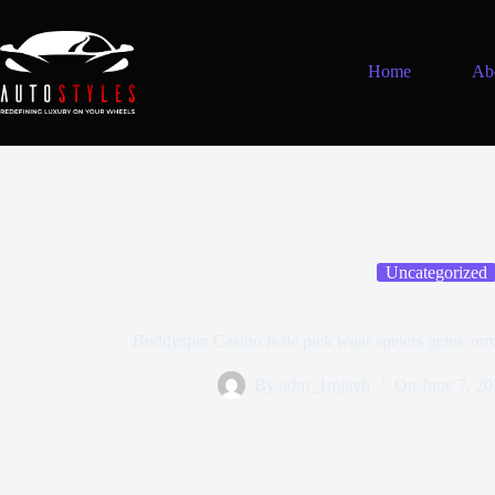
Home
Ab
Uncategorized
Buddyspin Casino is de plek waar spelers geluk omz
By
adm_1mjavh
On
June 7, 2