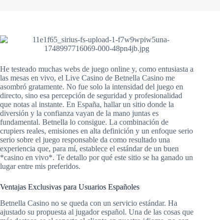
He testeado muchas webs de juego online y, como entusiasta a
las mesas en vivo, el Live Casino de Betnella Casino me
asombró gratamente. No fue solo la intensidad del juego en
directo, sino esa percepción de seguridad y profesionalidad
que notas al instante. En España, hallar un sitio donde la
diversión y la confianza vayan de la mano juntas es
fundamental. Betnella lo consigue. La combinación de
crupiers reales, emisiones en alta definición y un enfoque serio
serio sobre el juego responsable da como resultado una
experiencia que, para mí, establece el estándar de un buen
*casino en vivo*. Te detallo por qué este sitio se ha ganado un
lugar entre mis preferidos.
Ventajas Exclusivas para Usuarios Españoles
Betnella Casino no se queda con un servicio estándar. Ha
ajustado su propuesta al jugador español. Una de las cosas que