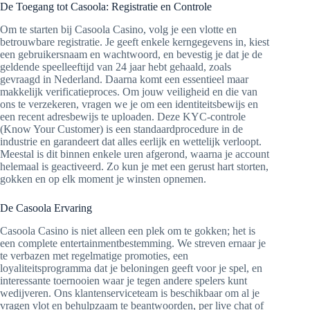
De Toegang tot Casoola: Registratie en Controle
Om te starten bij Casoola Casino, volg je een vlotte en
betrouwbare registratie. Je geeft enkele kerngegevens in, kiest
een gebruikersnaam en wachtwoord, en bevestig je dat je de
geldende speelleeftijd van 24 jaar hebt gehaald, zoals
gevraagd in Nederland. Daarna komt een essentieel maar
makkelijk verificatieproces. Om jouw veiligheid en die van
ons te verzekeren, vragen we je om een identiteitsbewijs en
een recent adresbewijs te uploaden. Deze KYC-controle
(Know Your Customer) is een standaardprocedure in de
industrie en garandeert dat alles eerlijk en wettelijk verloopt.
Meestal is dit binnen enkele uren afgerond, waarna je account
helemaal is geactiveerd. Zo kun je met een gerust hart storten,
gokken en op elk moment je winsten opnemen.
De Casoola Ervaring
Casoola Casino is niet alleen een plek om te gokken; het is
een complete entertainmentbestemming. We streven ernaar je
te verbazen met regelmatige promoties, een
loyaliteitsprogramma dat je beloningen geeft voor je spel, en
interessante toernooien waar je tegen andere spelers kunt
wedijveren. Ons klantenserviceteam is beschikbaar om al je
vragen vlot en behulpzaam te beantwoorden, per live chat of