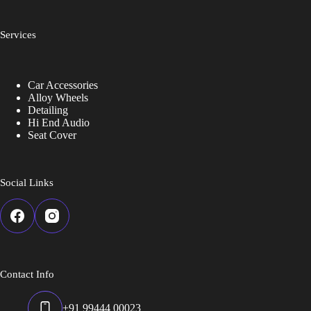
Services
Car Accessories
Alloy Wheels
Detailing
Hi End Audio
Seat Cover
Social Links
Contact Info
+91 99444 00023