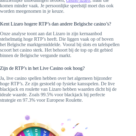
aanzienlijke uitbetalingen hebben,
casino lizaro
, maar die
komen minder vaak. Je persoonlijke speelstijl moet dus ook
worden meegenomen in je keuze.
Kent Lizaro hogere RTP’s dan andere Belgische casino’s?
Onze analyse toont aan dat Lizaro in zijn kernaanbod
stelselmatig hoge RTP’s heeft. Die liggen vaak op of boven
het Belgische marktgemiddelde. Vooral bij slots en tafelspellen
scoort het casino sterk. Het behoort bij de top op dit gebied
binnen de Belgische vergunde markt.
Zijn de RTP’s in het Live Casino ook hoog?
Ja, live casino spellen hebben over het algemeen bijzonder
hoge RTP’s. Ze zijn gestoeld op fysieke kansspelen. De live
blackjack en roulette van Lizaro hebben waarden dicht bij de
ideale waarde. Zoals 99.5% voor blackjack bij perfecte
strategie en 97.3% voor Europese Roulette.