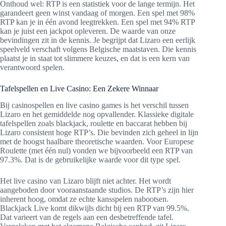
Onthoud wel: RTP is een statistiek voor de lange termijn. Het
garandeert geen winst vandaag of morgen. Een spel met 98%
RTP kan je in één avond leegtrekken. Een spel met 94% RTP
kan je juist een jackpot opleveren. De waarde van onze
bevindingen zit in de kennis. Je begrijpt dat Lizaro een eerlijk
speelveld verschaft volgens Belgische maatstaven. Die kennis
plaatst je in staat tot slimmere keuzes, en dat is een kern van
verantwoord spelen.
Tafelspellen en Live Casino: Een Zekere Winnaar
Bij casinospellen en live casino games is het verschil tussen
Lizaro en het gemiddelde nog opvallender. Klassieke digitale
tafelspellen zoals blackjack, roulette en baccarat hebben bij
Lizaro consistent hoge RTP’s. Die bevinden zich geheel in lijn
met de hoogst haalbare theoretische waarden. Voor Europese
Roulette (met één nul) vonden we bijvoorbeeld een RTP van
97.3%. Dat is de gebruikelijke waarde voor dit type spel.
Het live casino van Lizaro blijft niet achter. Het wordt
aangeboden door vooraanstaande studios. De RTP’s zijn hier
inherent hoog, omdat ze echte kansspelen nabootsen.
Blackjack Live komt dikwijls dicht bij een RTP van 99.5%.
Dat varieert van de regels aan een desbetreffende tafel.