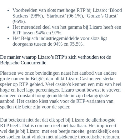
Voorbeelden van slots met hoge RTP bij Lizaro: ‘Blood
Suckers’ (98%), ‘Starburst’ (96.1%), ‘Gonzo’s Quest’
(96%).
Het merendeel deel van het gamma bij Lizaro heeft een
RTP tussen 94% en 97%.
Het Belgisch industriegemiddelde voor slots ligt
doorgaans tussen de 94% en 95.5%.
De manier waarop Lizaro’s RTP’s zich verhouden tot de
Belgische Concurrentie
Plaatsen we onze bevindingen naast het aanbod van andere
grote namen in België, dan blijkt Lizaro Casino een sterke
speler op RTP-gebied. Veel casino’s kennen een mix van heel
hoge en heel lage percentages. Lizaro toont bewust te streven
naar een constant hoog gemiddelde in zijn belangrijkste
aanbod. Het casino kiest vaak voor de RTP-varianten van
spellen die beter zijn voor de speler.
Dat betekent niet dat dat elk spel bij Lizaro de allerhoogste
RTP heeft. Dat is commercieel niet haalbaar. Het impliceert
wel dat je bij Lizaro, met een beetje moeite, gemakkelijk een
set spellen kunt vinden met uitstekende theoretische retouren.