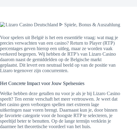
Voor spelers uit België is het een essentiële vraag: wat mag je
precies verwachten van een casino? Return to Player (RTP)
percentages geven hierop een uitleg, maar ze worden vaak
verkeerd begrepen. Wij hebben de RTP’s van Lizaro Casino
daarom naast de gemiddelden op de Belgische markt
geplaatst. Dit levert een neutraal beeld op van de positie van
Lizaro tegenover zijn concurrenten.
Het Concrete Impact voor Jouw Spelsessies
Welke hebben deze getallen nu voor je als je bij Lizaro Casino
speelt? Ten eerste verschaft het meer vertrouwen. Je weet dat
het casino geen verborgen spellen met extreem lage
uitkeringen naar voren brengt. Daarnaast kun je, door binnen
je favoriete categorie voor de hoogste RTP te selecteren, je
speeltijd beter te benutten. Op de lange termijn verklein je
daarmee het theoretische voordeel van het huis.