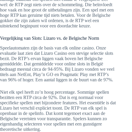
wel: de RTP zegt niets over de schommeling. Die beïnvloedt
hoe vaak en hoe groot de uitbetalingen zijn. Een spel met een
hoge RTP kan geruime tijd niets betalen. Voor de Belgische
gokker die zijn zaken wil ordenen, is de RTP wel een
uitstekend beginpunt voor een doordachte keuze.
Vergelijking van Slots: Lizaro vs. de Belgische Norm
Speelautomaten zijn de basis van elk online casino. Onze
evaluatie laat zien dat Lizaro Casino een stevige selectie slots
bezit. De RTP’s ervan liggen vaak boven het Belgische
gemiddelde. Dat gemiddelde voor online slots in België
bedraagt meestal circa de 94-95%. Bij Lizaro vonden we veel
titels aan NetEnt, Play’n GO en Pragmatic Play met RTP’s
van 96% of hoger. Een aantal liggen in de buurt van de 97%.
Niet elk spel heeft zo’n hoog percentage. Sommige spellen
bezitten een RTP circa de 92%. Dat is erg normaal voor
specifieke spellen met bijzondere features. Het essentiële is dat
Lizaro het verschil expliciet toont. De RTP van elk spel is
openbaar in de spelinfo. Dat komt tegemoet exact aan de
Belgische vereisten voor transparantie. Spelers kunnen zo
eigenhandig selecteren voor spellen met een gunstigere
theoretische uitkering.