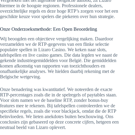
Vergeleken met het algemene Belgische aanbod, zit Lizaro
hiermee in de hoogste regionen. Professionele dealers,
overzichtelijke regels en deze hoge RTP’s zorgen voor het een
geschikte keuze voor spelers die piekeren over hun strategie.
Onze Onderzoeksmethode: Een Open Beoordeling
Wij beoogden een objectieve vergelijking maken. Daardoor
verzamelden we de RTP-gegevens van een flinke selectie
populaire spellen in Lizaro Casino. We keken naar slots,
tafelspellen en live casino games. Die data legden we naast de
gekende industriegemiddelden voor België. Die gemiddelden
komen afkomstig van rapporten van toezichthouders en
onafhankelijke analyses. We hielden daarbij rekening met de
Belgische wetgeving.
Onze benadering was kwantitatief. We noteerden de exacte
RTP-percentages zoals die in de spelregels of paytables staan.
Voor slots namen we de baseline RTP, zonder bonus-buy
features mee te rekenen. Bij tafelspellen controleerden we de
specifieke regels, zoals die voor blackjack, omdat die de RTP
beïnvloeden. We lieten anekdotes buiten beschouwing. Ons
conclusies zijn gebaseerd op deze concrete cijfers, hetgeen een
neutraal beeld van Lizaro oplevert.