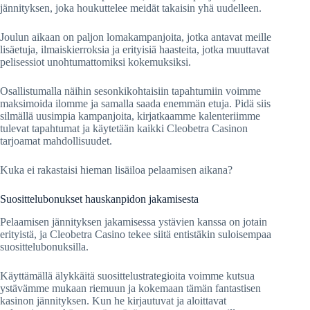
jännityksen, joka houkuttelee meidät takaisin yhä uudelleen.
Joulun aikaan on paljon lomakampanjoita, jotka antavat meille
lisäetuja, ilmaiskierroksia ja erityisiä haasteita, jotka muuttavat
pelisessiot unohtumattomiksi kokemuksiksi.
Osallistumalla näihin sesonkikohtaisiin tapahtumiin voimme
maksimoida ilomme ja samalla saada enemmän etuja. Pidä siis
silmällä uusimpia kampanjoita, kirjatkaamme kalenteriimme
tulevat tapahtumat ja käytetään kaikki Cleobetra Casinon
tarjoamat mahdollisuudet.
Kuka ei rakastaisi hieman lisäiloa pelaamisen aikana?
Suosittelubonukset hauskanpidon jakamisesta
Pelaamisen jännityksen jakamisessa ystävien kanssa on jotain
erityistä, ja Cleobetra Casino tekee siitä entistäkin suloisempaa
suosittelubonuksilla.
Käyttämällä älykkäitä suosittelustrategioita voimme kutsua
ystävämme mukaan riemuun ja kokemaan tämän fantastisen
kasinon jännityksen. Kun he kirjautuvat ja aloittavat