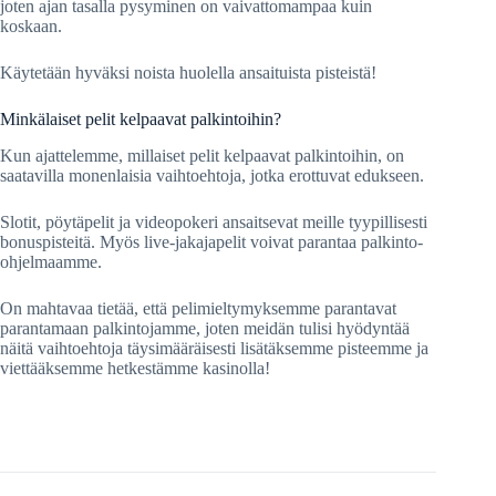
joten ajan tasalla pysyminen on vaivattomampaa kuin
koskaan.
Käytetään hyväksi noista huolella ansaituista pisteistä!
Minkälaiset pelit kelpaavat palkintoihin?
Kun ajattelemme, millaiset pelit kelpaavat palkintoihin, on
saatavilla monenlaisia vaihtoehtoja, jotka erottuvat edukseen.
Slotit, pöytäpelit ja videopokeri ansaitsevat meille tyypillisesti
bonuspisteitä. Myös live-jakajapelit voivat parantaa palkinto-
ohjelmaamme.
On mahtavaa tietää, että pelimieltymyksemme parantavat
parantamaan palkintojamme, joten meidän tulisi hyödyntää
näitä vaihtoehtoja täysimääräisesti lisätäksemme pisteemme ja
viettääksemme hetkestämme kasinolla!