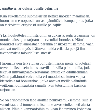
Jännittäviä tarjouksia uusille pelaajille
Kun sukellamme suomalaisten nettikasinoiden maailmaan,
huomaamme nopeasti runsasti jännittäviä kampanjoita, jotka
on tarkoitettu erityisesti uusille pelaajille.
Yksi houkuttelevimmista ominaisuuksista, joita tapaamme, on
monien alustojen tarjoamat tervetuliaisbonukset. Nämä
bonukset eivät ainoastaan paranna ensikokemustamme, vaan
antavat meille myös lisäturvaa tutkia erilaisia pelejä ilman
tavanomaista taloudellista stressiä.
Huomattavien tervetuliaisbonusten lisäksi meitä toivotetaan
tervetulleiksi usein heti saatavilla olevilla palkinnoilla, jotka
tekevät liittymispäätöksestämme entistäkin edullisemman.
Nämä palkinnot voivat olla eri muodoissa, kuten vapaa
kierroksia tai bonusrahaa, jotka antavat meille välittömiä
voittomahdollisuuksia samalla, kun tutustumme kasinon
tarjontaan.
Se on erinomainen tapa aloittaa pelikokemuksemme, sillä se
varmistaa, että tunnemme itsemme arvostetuiksi heti alusta
alkaen. Näihin kampanjoihin mukaan lähteminen kohentaa