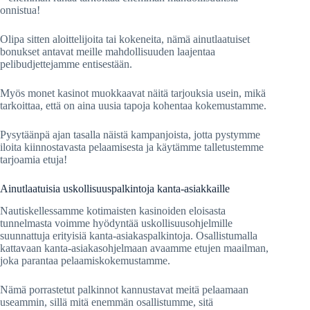
onnistua!
Olipa sitten aloittelijoita tai kokeneita, nämä ainutlaatuiset
bonukset antavat meille mahdollisuuden laajentaa
pelibudjettejamme entisestään.
Myös monet kasinot muokkaavat näitä tarjouksia usein, mikä
tarkoittaa, että on aina uusia tapoja kohentaa kokemustamme.
Pysytäänpä ajan tasalla näistä kampanjoista, jotta pystymme
iloita kiinnostavasta pelaamisesta ja käytämme talletustemme
tarjoamia etuja!
Ainutlaatuisia uskollisuuspalkintoja kanta-asiakkaille
Nautiskellessamme kotimaisten kasinoiden eloisasta
tunnelmasta voimme hyödyntää uskollisuusohjelmille
suunnattuja erityisiä kanta-asiakaspalkintoja. Osallistumalla
kattavaan kanta-asiakasohjelmaan avaamme etujen maailman,
joka parantaa pelaamiskokemustamme.
Nämä porrastetut palkinnot kannustavat meitä pelaamaan
useammin, sillä mitä enemmän osallistumme, sitä