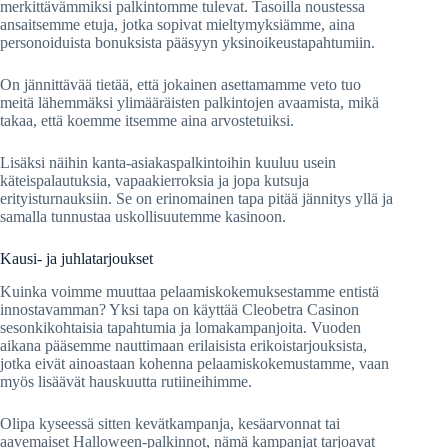
merkittävämmiksi palkintomme tulevat. Tasoilla noustessa
ansaitsemme etuja, jotka sopivat mieltymyksiämme, aina
personoiduista bonuksista pääsyyn yksinoikeustapahtumiin.
On jännittävää tietää, että jokainen asettamamme veto tuo
meitä lähemmäksi ylimääräisten palkintojen avaamista, mikä
takaa, että koemme itsemme aina arvostetuiksi.
Lisäksi näihin kanta-asiakaspalkintoihin kuuluu usein
käteispalautuksia, vapaakierroksia ja jopa kutsuja
erityisturnauksiin. Se on erinomainen tapa pitää jännitys yllä ja
samalla tunnustaa uskollisuutemme kasinoon.
Kausi- ja juhlatarjoukset
Kuinka voimme muuttaa pelaamiskokemuksestamme entistä
innostavamman? Yksi tapa on käyttää Cleobetra Casinon
sesonkikohtaisia tapahtumia ja lomakampanjoita. Vuoden
aikana pääsemme nauttimaan erilaisista erikoistarjouksista,
jotka eivät ainoastaan kohenna pelaamiskokemustamme, vaan
myös lisäävät hauskuutta rutiineihimme.
Olipa kyseessä sitten kevätkampanja, kesäarvonnat tai
aavemaiset Halloween-palkinnot, nämä kampanjat tarjoavat