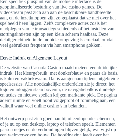
Een specifiek pluspunt van de mobiele interface is de
geoptimaliseerde besturing van live casino games. De
videostream past zich aan aan de beschikbare bandbreedte
aan, en de inzetknoppen zijn zo geplaatst dat ze niet over het
spelbeeld heen liggen. Zelfs complexere acties zoals het
raadplegen van je transactiegeschiedenis of het instellen van
stortingslimieten zijn op een klein scherm haalbaar. Deze
detailgerichtheid in de mobiele omgeving is cruciaal, omdat
veel gebruikers frequent via hun smartphone gokken.
Eerste Indruk en Algemene Layout
De website van Casoola Casino maakt meteen een duidelijke
indruk. Het kleurgebruik, met donkerblauw en paars als basis,
is kalm en vakbekwaam. Dat is aangenaam tijdens uitgebreide
speelsessies. Alle noodzakelijke onderdelen zie je direct: het
logo en inloggen staan bovenin, de navigatiebalk is duidelijk
en acties en nieuwe spellen krijgen markante plek. De pagina
ademt ruimte en voelt nooit volgepropt of rommelig aan, een
valkuil waar veel online casino’s in belanden.
Het ontwerp past zich goed aan bij uiteenlopende schermen,
of je nu op een desktop, laptop of telefoon speelt. Elementen
passen netjes en de verhoudingen blijven gelijk, wat wijst op
een weloverwogen bouw. De hoofdpagina laadt over het