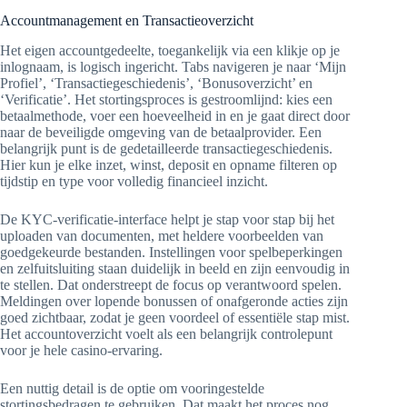
Accountmanagement en Transactieoverzicht
Het eigen accountgedeelte, toegankelijk via een klikje op je
inlognaam, is logisch ingericht. Tabs navigeren je naar ‘Mijn
Profiel’, ‘Transactiegeschiedenis’, ‘Bonusoverzicht’ en
‘Verificatie’. Het stortingsproces is gestroomlijnd: kies een
betaalmethode, voer een hoeveelheid in en je gaat direct door
naar de beveiligde omgeving van de betaalprovider. Een
belangrijk punt is de gedetailleerde transactiegeschiedenis.
Hier kun je elke inzet, winst, deposit en opname filteren op
tijdstip en type voor volledig financieel inzicht.
De KYC-verificatie-interface helpt je stap voor stap bij het
uploaden van documenten, met heldere voorbeelden van
goedgekeurde bestanden. Instellingen voor spelbeperkingen
en zelfuitsluiting staan duidelijk in beeld en zijn eenvoudig in
te stellen. Dat onderstreept de focus op verantwoord spelen.
Meldingen over lopende bonussen of onafgeronde acties zijn
goed zichtbaar, zodat je geen voordeel of essentiële stap mist.
Het accountoverzicht voelt als een belangrijk controlepunt
voor je hele casino-ervaring.
Een nuttig detail is de optie om vooringestelde
stortingsbedragen te gebruiken. Dat maakt het proces nog