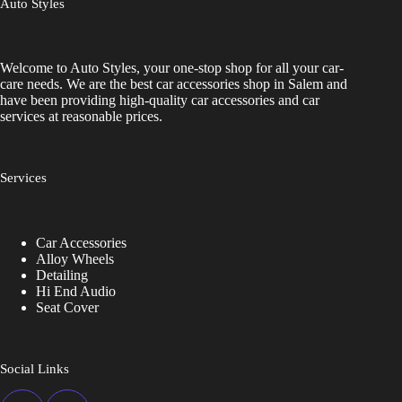
Auto Styles
Welcome to Auto Styles, your one-stop shop for all your car-
care needs. We are the best car accessories shop in Salem and
have been providing high-quality car accessories and car
services at reasonable prices.
Services
Car Accessories
Alloy Wheels
Detailing
Hi End Audio
Seat Cover
Social Links