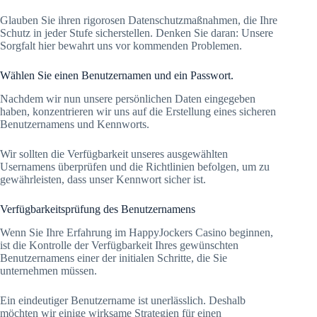
Glauben Sie ihren rigorosen Datenschutzmaßnahmen, die Ihre
Schutz in jeder Stufe sicherstellen. Denken Sie daran: Unsere
Sorgfalt hier bewahrt uns vor kommenden Problemen.
Wählen Sie einen Benutzernamen und ein Passwort.
Nachdem wir nun unsere persönlichen Daten eingegeben
haben, konzentrieren wir uns auf die Erstellung eines sicheren
Benutzernamens und Kennworts.
Wir sollten die Verfügbarkeit unseres ausgewählten
Usernamens überprüfen und die Richtlinien befolgen, um zu
gewährleisten, dass unser Kennwort sicher ist.
Verfügbarkeitsprüfung des Benutzernamens
Wenn Sie Ihre Erfahrung im HappyJockers Casino beginnen,
ist die Kontrolle der Verfügbarkeit Ihres gewünschten
Benutzernamens einer der initialen Schritte, die Sie
unternehmen müssen.
Ein eindeutiger Benutzername ist unerlässlich. Deshalb
möchten wir einige wirksame Strategien für einen