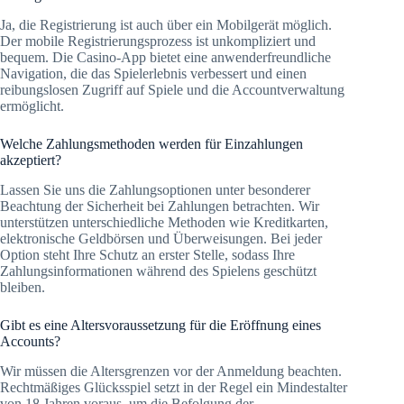
Ja, die Registrierung ist auch über ein Mobilgerät möglich.
Der mobile Registrierungsprozess ist unkompliziert und
bequem. Die Casino-App bietet eine anwenderfreundliche
Navigation, die das Spielerlebnis verbessert und einen
reibungslosen Zugriff auf Spiele und die Accountverwaltung
ermöglicht.
Welche Zahlungsmethoden werden für Einzahlungen
akzeptiert?
Lassen Sie uns die Zahlungsoptionen unter besonderer
Beachtung der Sicherheit bei Zahlungen betrachten. Wir
unterstützen unterschiedliche Methoden wie Kreditkarten,
elektronische Geldbörsen und Überweisungen. Bei jeder
Option steht Ihre Schutz an erster Stelle, sodass Ihre
Zahlungsinformationen während des Spielens geschützt
bleiben.
Gibt es eine Altersvoraussetzung für die Eröffnung eines
Accounts?
Wir müssen die Altersgrenzen vor der Anmeldung beachten.
Rechtmäßiges Glücksspiel setzt in der Regel ein Mindestalter
von 18 Jahren voraus, um die Befolgung der