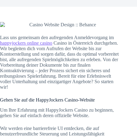
Lass uns gemeinsam den aufregenden Anmeldevorgang im
happyjockers online casino
Casino in Österreich durchgehen.
Wir begleiten dich vom Aufrufen der Website bis zur
Kontoerstellung und sorgen dafür, dass du optimal vorbereitet
bist, alle aufregenden Spielmöglichkeiten zu erleben. Von der
Vorbereitung deiner Dokumente bis zur finalen
Kontoaktivierung – jeder Prozess sichert ein sicheres und
reibungsloses Spielerfahrung. Bereit für eine Erlebniswelt
voller Unterhaltung und einzigartiger Angebote? So starten
wir!
Gehen Sie auf die HappyJockers Casino-Website
Um Ihre Erfahrung mit HappyJockers Casino zu beginnen,
gehen Sie auf einfach deren offizielle Website.
Wir werden eine barrierefreie UI entdecken, die auf
benutzerfreundliche Steuerung und Leistungsfähigkeit