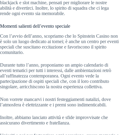
blackjack e slot machine, pensati per migliorare le nostre
abilità e divertirci. Inoltre, lo spirito di squadra che ci lega
rende ogni evento sia memorabile.
Momenti salienti dell’evento speciale
Con l’avvio dell’anno, scopriamo che lo Spinstein Casino non
è solo un luogo dedicato ai tornei; è anche un centro per eventi
speciali che suscitano eccitazione e favoriscono il spirito
comunitario.
Durante tutto l’anno, proponiamo un ampio calendario di
eventi tematici per tutti i interessi, dalle ambientazioni retrò
all’raffinatezza contemporanea. Ogni evento vede la
partecipazione di ospiti speciali che, con il loro contributo
singolare, arricchiscono la nostra esperienza collettiva.
Non vorrete mancarvi i nostri festeggiamenti natalizi, dove
l’atmosfera è elettrizzante e i premi sono indimenticabili.
Inoltre, abbiamo lanciato attività e sfide improvvisate che
assicurano divertimento e fratellanza.