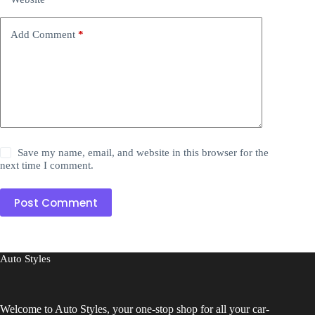
Add Comment
*
Save my name, email, and website in this browser for the
next time I comment.
Post Comment
Auto Styles
Welcome to Auto Styles, your one-stop shop for all your car-