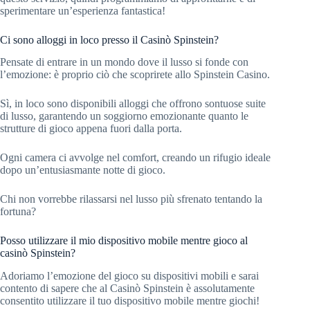
sperimentare un’esperienza fantastica!
Ci sono alloggi in loco presso il Casinò Spinstein?
Pensate di entrare in un mondo dove il lusso si fonde con
l’emozione: è proprio ciò che scoprirete allo Spinstein Casino.
Sì, in loco sono disponibili alloggi che offrono sontuose suite
di lusso, garantendo un soggiorno emozionante quanto le
strutture di gioco appena fuori dalla porta.
Ogni camera ci avvolge nel comfort, creando un rifugio ideale
dopo un’entusiasmante notte di gioco.
Chi non vorrebbe rilassarsi nel lusso più sfrenato tentando la
fortuna?
Posso utilizzare il mio dispositivo mobile mentre gioco al
casinò Spinstein?
Adoriamo l’emozione del gioco su dispositivi mobili e sarai
contento di sapere che al Casinò Spinstein è assolutamente
consentito utilizzare il tuo dispositivo mobile mentre giochi!