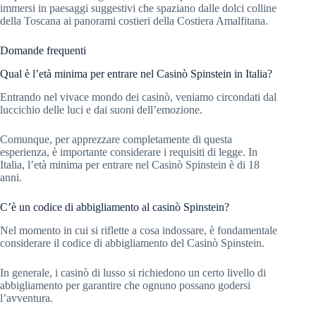
immersi in paesaggi suggestivi che spaziano dalle dolci colline
della Toscana ai panorami costieri della Costiera Amalfitana.
Domande frequenti
Qual è l’età minima per entrare nel Casinò Spinstein in Italia?
Entrando nel vivace mondo dei casinò, veniamo circondati dal
luccichio delle luci e dai suoni dell’emozione.
Comunque, per apprezzare completamente di questa
esperienza, è importante considerare i requisiti di legge. In
Italia, l’età minima per entrare nel Casinò Spinstein è di 18
anni.
C’è un codice di abbigliamento al casinò Spinstein?
Nel momento in cui si riflette a cosa indossare, è fondamentale
considerare il codice di abbigliamento del Casinò Spinstein.
In generale, i casinò di lusso si richiedono un certo livello di
abbigliamento per garantire che ognuno possano godersi
l’avventura.