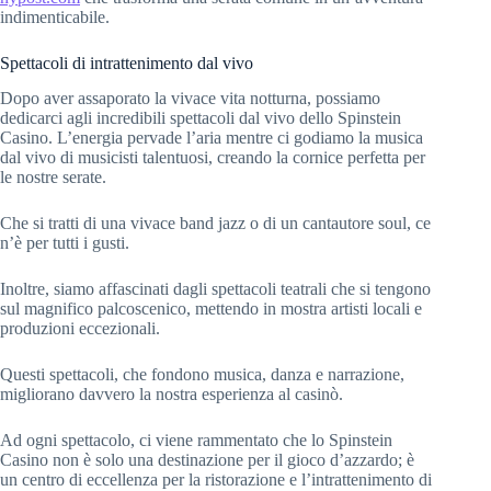
indimenticabile.
Spettacoli di intrattenimento dal vivo
Dopo aver assaporato la vivace vita notturna, possiamo
dedicarci agli incredibili spettacoli dal vivo dello Spinstein
Casino. L’energia pervade l’aria mentre ci godiamo la musica
dal vivo di musicisti talentuosi, creando la cornice perfetta per
le nostre serate.
Che si tratti di una vivace band jazz o di un cantautore soul, ce
n’è per tutti i gusti.
Inoltre, siamo affascinati dagli spettacoli teatrali che si tengono
sul magnifico palcoscenico, mettendo in mostra artisti locali e
produzioni eccezionali.
Questi spettacoli, che fondono musica, danza e narrazione,
migliorano davvero la nostra esperienza al casinò.
Ad ogni spettacolo, ci viene rammentato che lo Spinstein
Casino non è solo una destinazione per il gioco d’azzardo; è
un centro di eccellenza per la ristorazione e l’intrattenimento di