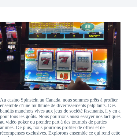
Au casino Spinstein au Canada, nous sommes prêts à profiter
ensemble d’une multitude de divertissements palpitants. Des
bandits manchots vives aux jeux de société fascinants, il y en a
pour tous les goûts. Nous pourrions aussi essayer nos tactiques
au vidéo poker ou prendre part à des tournois de parties
animés. De plus, nous pourrons profiter de offres et de
récompenses exclusives. Explorons ensemble ce qui rend cette