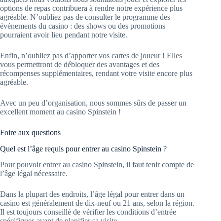
options de repas contribuera à rendre notre expérience plus
agréable. N’oubliez pas de consulter le programme des
événements du casino : des shows ou des promotions
pourraient avoir lieu pendant notre visite.
Enfin, n’oubliez pas d’apporter vos cartes de joueur ! Elles
vous permettront de débloquer des avantages et des
récompenses supplémentaires, rendant votre visite encore plus
agréable.
Avec un peu d’organisation, nous sommes sûrs de passer un
excellent moment au casino Spinstein !
Foire aux questions
Quel est l’âge requis pour entrer au casino Spinstein ?
Pour pouvoir entrer au casino Spinstein, il faut tenir compte de
l’âge légal nécessaire.
Dans la plupart des endroits, l’âge légal pour entrer dans un
casino est généralement de dix-neuf ou 21 ans, selon la région.
Il est toujours conseillé de vérifier les conditions d’entrée
spécifiques avant de planifier sa visite.