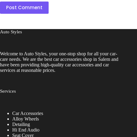
Post Comment
Auto Styles
Welcome to Auto Styles, your one-stop shop for all your car-
care needs. We are the best car accessories shop in Salem and
have been providing high-quality car accessories and car
services at reasonable prices.
Services
Car Accessories
Alloy Wheels
Detailing
Hi End Audio
Seat Cover