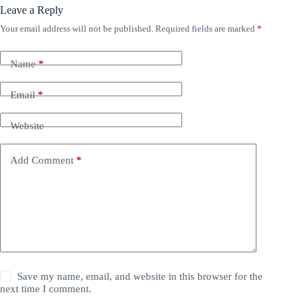
Leave a Reply
Your email address will not be published.
Required fields are marked
*
Name
*
Email
*
Website
Add Comment
*
Save my name, email, and website in this browser for the
next time I comment.