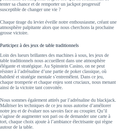
tenter sa chance et de remporter un jackpot progressif
susceptible de changer une vie ?
Chaque tirage du levier éveille notre enthousiasme, créant une
atmosphère palpitante alors que nous cherchons la prochaine
grosse victoire.
Participez à des jeux de table traditionnels
Loin des lueurs brillantes des machines à sous, les jeux de
table traditionnels nous accueillent dans une atmosphère
élégante et stratégique. Au Spinstein Casino, on ne peut
résister à l’adrénaline d’une partie de poker classique, où
habileté et stratégie mentale s’entremêlent. Dans ce jeu,
chaque tromperie et chaque enjeu sont cruciaux, nous menant
ainsi de la victoire tant convoitée.
Nous sommes également attirés par l’adrénaline du blackjack.
Maîtriser les techniques de ce jeu nous autorise d’améliorer
notre jeu et de évaluer nos savoirs face au croupier. Qu’il
s’agisse de augmenter son pari ou de demander une carte à
tort, chaque choix ajoute à l’ambiance électrisante qui règne
autour de la table.