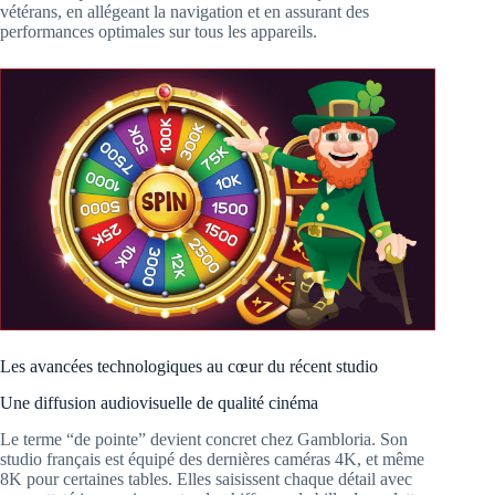
vétérans, en allégeant la navigation et en assurant des
performances optimales sur tous les appareils.
Les avancées technologiques au cœur du récent studio
Une diffusion audiovisuelle de qualité cinéma
Le terme “de pointe” devient concret chez Gambloria. Son
studio français est équipé des dernières caméras 4K, et même
8K pour certaines tables. Elles saisissent chaque détail avec