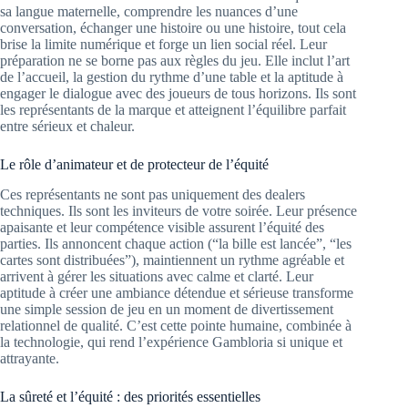
sa langue maternelle, comprendre les nuances d’une
conversation, échanger une histoire ou une histoire, tout cela
brise la limite numérique et forge un lien social réel. Leur
préparation ne se borne pas aux règles du jeu. Elle inclut l’art
de l’accueil, la gestion du rythme d’une table et la aptitude à
engager le dialogue avec des joueurs de tous horizons. Ils sont
les représentants de la marque et atteignent l’équilibre parfait
entre sérieux et chaleur.
Le rôle d’animateur et de protecteur de l’équité
Ces représentants ne sont pas uniquement des dealers
techniques. Ils sont les inviteurs de votre soirée. Leur présence
apaisante et leur compétence visible assurent l’équité des
parties. Ils annoncent chaque action (“la bille est lancée”, “les
cartes sont distribuées”), maintiennent un rythme agréable et
arrivent à gérer les situations avec calme et clarté. Leur
aptitude à créer une ambiance détendue et sérieuse transforme
une simple session de jeu en un moment de divertissement
relationnel de qualité. C’est cette pointe humaine, combinée à
la technologie, qui rend l’expérience Gambloria si unique et
attrayante.
La sûreté et l’équité : des priorités essentielles