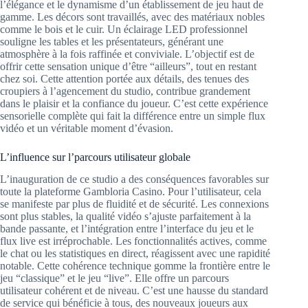
l’élégance et le dynamisme d’un établissement de jeu haut de
gamme. Les décors sont travaillés, avec des matériaux nobles
comme le bois et le cuir. Un éclairage LED professionnel
souligne les tables et les présentateurs, générant une
atmosphère à la fois raffinée et conviviale. L’objectif est de
offrir cette sensation unique d’être “ailleurs”, tout en restant
chez soi. Cette attention portée aux détails, des tenues des
croupiers à l’agencement du studio, contribue grandement
dans le plaisir et la confiance du joueur. C’est cette expérience
sensorielle complète qui fait la différence entre un simple flux
vidéo et un véritable moment d’évasion.
L’influence sur l’parcours utilisateur globale
L’inauguration de ce studio a des conséquences favorables sur
toute la plateforme Gambloria Casino. Pour l’utilisateur, cela
se manifeste par plus de fluidité et de sécurité. Les connexions
sont plus stables, la qualité vidéo s’ajuste parfaitement à la
bande passante, et l’intégration entre l’interface du jeu et le
flux live est irréprochable. Les fonctionnalités actives, comme
le chat ou les statistiques en direct, réagissent avec une rapidité
notable. Cette cohérence technique gomme la frontière entre le
jeu “classique” et le jeu “live”. Elle offre un parcours
utilisateur cohérent et de niveau. C’est une hausse du standard
de service qui bénéficie à tous, des nouveaux joueurs aux