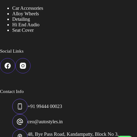
Car Accessories
Alloy Wheels
Detailing
Hi End Audio
Seat Cover
Social Links
Contact Info
+91 99444 00023
ceo@autostyles.in
48, Bye Pass Road, Kandampatty, Block No 3,