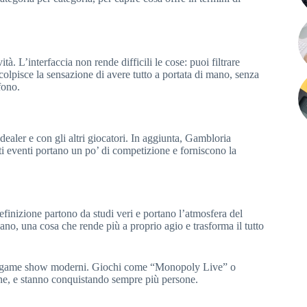
à. L’interfaccia non rende difficili le cose: puoi filtrare
 colpisce la sensazione di avere tutto a portata di mano, senza
fono.
dealer e con gli altri giocatori. In aggiunta, Gambloria
sti eventi portano un po’ di competizione e forniscono la
definizione partono da studi veri e portano l’atmosfera del
ano, una cosa che rende più a proprio agio e trasforma il tutto
e dei game show moderni. Giochi come “Monopoly Live” o
e, e stanno conquistando sempre più persone.