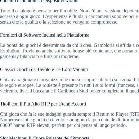
Giochi Disponibili su Dispositivi Mobili
Tutto il catalogo è pensato per il mobile. Non c’è una versione depoten
accesso a ogni gioco. L’esperienza è fluida, i caricamenti sono veloci
senza che la qualità o la selezione ne vengano compromesse.
Fornitori di Software Inclusi nella Piattaforma
La bontà dei giochi è determinata da chi li crea. Gambloria si affida a 
Evolution. Troviamo anche software house più contenute, che portano id
gameplay bilanciato e funzioni moderne.
Classici Giochi da Tavolo e Le Loro Varianti
Chi ama ragionare e organizzare le mosse scopre subito la sua zona. Il bl
le regole europee. La roulette è presente in tutti i suoi formi (francese,
vedremo, live. Il baccarat e il Caribbean Stud poker completano il quad
Titoli con il Più Alto RTP per Utenti Accorti
Chi gioca che fa le sue indagini guarda sempre il Return to Player (RT
Numerose slot e giochi da tavolo espongono la percentuale di ritorno 
6000” hanno RTP elevati, perfetti per chi pensa al lungo periodo.
Slot Machine: Il Cuore Pulsante dell’Proposta