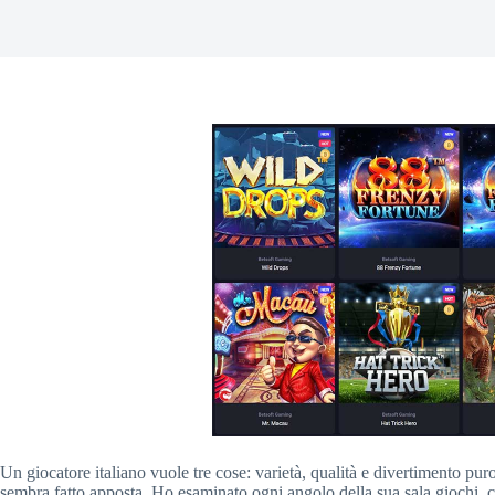
Un giocatore italiano vuole tre cose: varietà, qualità e divertimento pur
sembra fatto apposta. Ho esaminato ogni angolo della sua sala giochi, ca