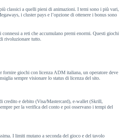
ù classici a quelli pieni di animazioni. I temi sono i più vari,
Megaways, i cluster pays e l’opzione di ottenere i bonus sono
oli connessi a reti che accumulano premi enormi. Questi giochi
i rivoluzionare tutto.
r fornire giochi con licenza ADM italiana, un operatore deve
nsiglia sempre visionare lo status di licenza del sito.
 credito e debito (Visa/Mastercard), e-wallet (Skrill,
 sempre per la verifica del conto e poi osservano i tempi del
sima. I limiti mutano a seconda del gioco e del tavolo