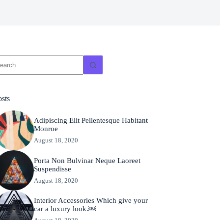
osts
Adipiscing Elit Pellentesque Habitant
Monroe
August 18, 2020
Porta Non Bulvinar Neque Laoreet
Suspendisse
August 18, 2020
Interior Accessories Which give your
car a luxury look.￼