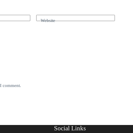
Website
e I comment.
Social Links