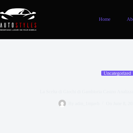
Home
Ab
Uncategorized
La Scelta di Giochi di Gambloria Casino Analizza
By
adm_1mjavh
On
June 8, 2