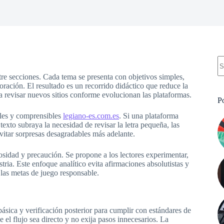
tre secciones. Cada tema se presenta con objetivos simples,
loración. El resultado es un recorrido didáctico que reduce la
a revisar nuevos sitios conforme evolucionan las plataformas.
P
bles y comprensibles
legiano-es.com.es
. Si una plataforma
 texto subraya la necesidad de revisar la letra pequeña, las
vitar sorpresas desagradables más adelante.
iosidad y precaución. Se propone a los lectores experimentar,
ria. Este enfoque analítico evita afirmaciones absolutistas y
 las metas de juego responsable.
 básica y verificación posterior para cumplir con estándares de
 el flujo sea directo y no exija pasos innecesarios. La