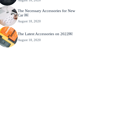
August 18, 2020
The Necessary Accessories for New
Car ￼
August 18, 2020
The Latest Accessories on 2022￼
August 18, 2020