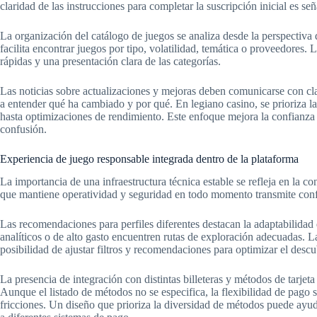
claridad de las instrucciones para completar la suscripción inicial es se
La organización del catálogo de juegos se analiza desde la perspectiva 
facilita encontrar juegos por tipo, volatilidad, temática o proveedores.
rápidas y una presentación clara de las categorías.
Las noticias sobre actualizaciones y mejoras deben comunicarse con cla
a entender qué ha cambiado y por qué. En legiano casino, se prioriza l
hasta optimizaciones de rendimiento. Este enfoque mejora la confianza d
confusión.
Experiencia de juego responsable integrada dentro de la plataforma
La importancia de una infraestructura técnica estable se refleja en la c
que mantiene operatividad y seguridad en todo momento transmite confianz
Las recomendaciones para perfiles diferentes destacan la adaptabilidad
analíticos o de alto gasto encuentren rutas de exploración adecuadas. 
posibilidad de ajustar filtros y recomendaciones para optimizar el desc
La presencia de integración con distintas billeteras y métodos de tarjeta
Aunque el listado de métodos no se especifica, la flexibilidad de pago 
fricciones. Un diseño que prioriza la diversidad de métodos puede ayud