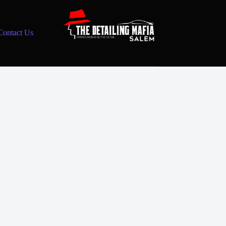
Contact Us