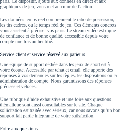
paris. Ce dispositif, ajouté aux données en direct et aux
graphiques de jeu, vous met au cœur de l’action.
Les données temps réel comprennent le ratio de possession,
les tirs cadrés, ou le temps réel de jeu. Ces éléments concrets
vous assistent à préciser vos paris. Le stream vidéo est digne
de confiance et de bonne qualité, accessible depuis votre
compte une fois authentifié.
Service client et service réservé aux parieurs
Une équipe de support dédiée dans les jeux de sport est à
votre écoute. Accessible par tchat et email, elle apporte des
réponses à vos demandes sur les règles, les dispositions ou la
administration de compte. Nous garantissons des réponses
précises et véloces.
Une rubrique d’aide exhaustive et une foire aux questions
thématique sont aussi consultables sur le site. Chaque
sollicitation est traitée avec sérieux, car nous savons qu’un bon
support fait partie intégrante de votre satisfaction.
Foire aux questions