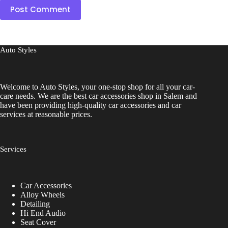
Post Comment
Auto Styles
Welcome to Auto Styles, your one-stop shop for all your car-
care needs. We are the best car accessories shop in Salem and
have been providing high-quality car accessories and car
services at reasonable prices.
Services
Car Accessories
Alloy Wheels
Detailing
Hi End Audio
Seat Cover