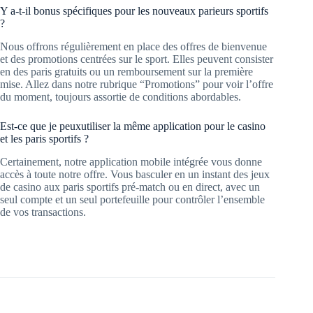
Y a-t-il bonus spécifiques pour les nouveaux parieurs sportifs
?
Nous offrons régulièrement en place des offres de bienvenue
et des promotions centrées sur le sport. Elles peuvent consister
en des paris gratuits ou un remboursement sur la première
mise. Allez dans notre rubrique “Promotions” pour voir l’offre
du moment, toujours assortie de conditions abordables.
Est-ce que je peuxutiliser la même application pour le casino
et les paris sportifs ?
Certainement, notre application mobile intégrée vous donne
accès à toute notre offre. Vous basculer en un instant des jeux
de casino aux paris sportifs pré-match ou en direct, avec un
seul compte et un seul portefeuille pour contrôler l’ensemble
de vos transactions.