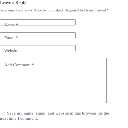
Leave a Reply
Your email address will not be published.
Required fields are marked
*
Name
*
Email
*
Website
Add Comment
*
Save my name, email, and website in this browser for the
next time I comment.