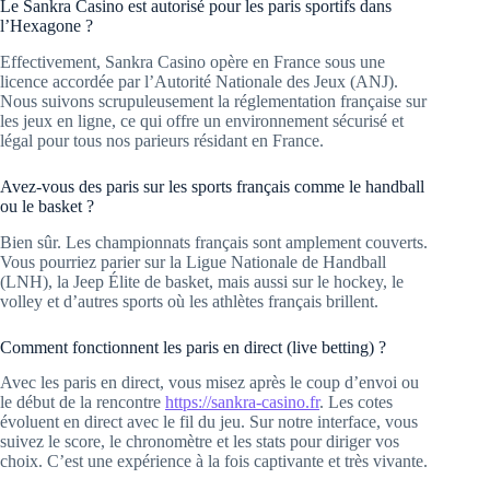
Le Sankra Casino est autorisé pour les paris sportifs dans
l’Hexagone ?
Effectivement, Sankra Casino opère en France sous une
licence accordée par l’Autorité Nationale des Jeux (ANJ).
Nous suivons scrupuleusement la réglementation française sur
les jeux en ligne, ce qui offre un environnement sécurisé et
légal pour tous nos parieurs résidant en France.
Avez-vous des paris sur les sports français comme le handball
ou le basket ?
Bien sûr. Les championnats français sont amplement couverts.
Vous pourriez parier sur la Ligue Nationale de Handball
(LNH), la Jeep Élite de basket, mais aussi sur le hockey, le
volley et d’autres sports où les athlètes français brillent.
Comment fonctionnent les paris en direct (live betting) ?
Avec les paris en direct, vous misez après le coup d’envoi ou
le début de la rencontre
https://sankra-casino.fr
. Les cotes
évoluent en direct avec le fil du jeu. Sur notre interface, vous
suivez le score, le chronomètre et les stats pour diriger vos
choix. C’est une expérience à la fois captivante et très vivante.