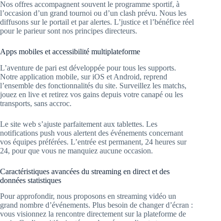
Nos offres accompagnent souvent le programme sportif, à
l’occasion d’un grand tournoi ou d’un clash prévu. Nous les
diffusons sur le portail et par alertes. L’justice et l’bénéfice réel
pour le parieur sont nos principes directeurs.
Apps mobiles et accessibilité multiplateforme
L’aventure de pari est développée pour tous les supports.
Notre application mobile, sur iOS et Android, reprend
l’ensemble des fonctionnalités du site. Surveillez les matchs,
jouez en live et retirez vos gains depuis votre canapé ou les
transports, sans accroc.
Le site web s’ajuste parfaitement aux tablettes. Les
notifications push vous alertent des événements concernant
vos équipes préférées. L’entrée est permanent, 24 heures sur
24, pour que vous ne manquiez aucune occasion.
Caractéristiques avancées du streaming en direct et des
données statistiques
Pour approfondir, nous proposons en streaming vidéo un
grand nombre d’événements. Plus besoin de changer d’écran :
vous visionnez la rencontre directement sur la plateforme de