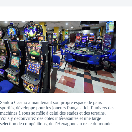
Sankra Casino a maintenant son propre espace de paris
sportifs, développé pour les joueurs français. Ici, l’univers des
machines à sous se mêle à celui des stades et des terrains.
Vous y découvrirez des cotes intéressantes et une large
sélection de compétitions, de l’Hexagone au reste du monde.