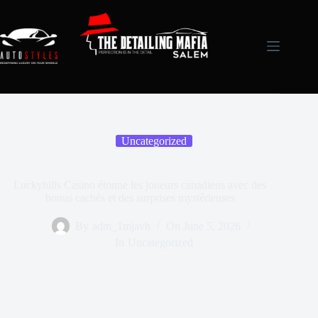
Uncategorized
Luckyhills Casino étonne les joueurs canadiens avec des
bonus cachés et des surprises mystérieuses
By
adm_1mjavh
On
June 5, 2026
In
Uncategorized