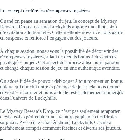
Le concept derrière les récompenses mystères
Quand on pense au sensation du jeu, le concept de Mystery
Rewards Drop au casino Luckyhills apporte une dimension
d’excitation additionnelle. Cette méthode novatrice nous garde
en suspense et renforce l’engagement des joueurs.
À chaque session, nous avons la possibilité de découvrir des
récompenses mystères, allant de crédits bonus à des entrées
privilégiées au jeu. Cet aspect de surprise attise notre passion
et change chaque session de jeu en une authentique aventure.
On adore l’idée de pouvoir débloquer à tout moment un bonus
unique qui enrichit notre expérience de jeu. Cela nous donne
envie d’y retourner et nous aide de rester pleinement immergés
dans l’univers de Luckyhills.
Le Mystery Rewards Drop, ce n’est pas seulement remporter,
c’est aussi expérimenter une aventure palpitante et offrir des
surprises. Avec cette caractéristique, Luckyhills Casino a
parfaitement compris comment fasciner et divertir ses joueurs.