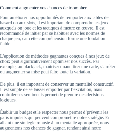
Comment augmenter vos chances de triompher
Pour améliorer nos opportunités de remporter aux tables de
hasard ou aux slots, il est important de comprendre les jeux
auxquels on joue et les tactiques à mettre en œuvre. Il est
recommandé de initier par se habituer avec les normes de
chaque jeu, car cette compréhension forme une fondation
fiable.
L’application de méthodes gagnantes conçues à nos jeux de
choix peut significativement optimiser nos succès. Par
exemple, au blackjack, maîtriser quand tirer une carte, s’arrêter
ou augmenter sa mise peut faire toute la variation.
De plus, il est important de conserver un mentalité constructif.
Il est simple de se laisser emporter par l’excitation, mais
contrôler ses sentiments permet de prendre des décisions
logiques.
Établir un budget et le respecter nous permet d’prévenir les
paris impulsifs qui peuvent compromettre notre stratégie. En
alliant une stratégie robuste à un mentalité appropriée, nous
augmentons nos chances de gagner, rendant ainsi notre