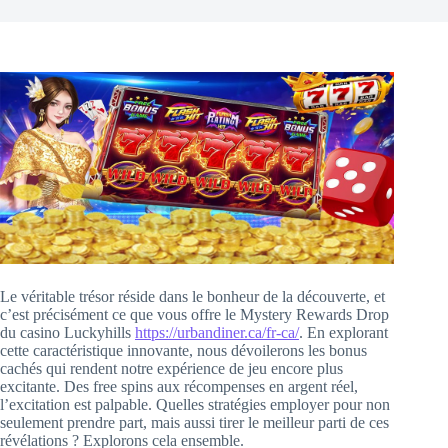
Le véritable trésor réside dans le bonheur de la découverte, et
c’est précisément ce que vous offre le Mystery Rewards Drop
du casino Luckyhills
https://urbandiner.ca/fr-ca/
. En explorant
cette caractéristique innovante, nous dévoilerons les bonus
cachés qui rendent notre expérience de jeu encore plus
excitante. Des free spins aux récompenses en argent réel,
l’excitation est palpable. Quelles stratégies employer pour non
seulement prendre part, mais aussi tirer le meilleur parti de ces
révélations ? Explorons cela ensemble.