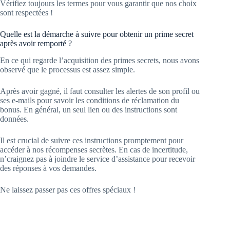
Vérifiez toujours les termes pour vous garantir que nos choix
sont respectées !
Quelle est la démarche à suivre pour obtenir un prime secret
après avoir remporté ?
En ce qui regarde l’acquisition des primes secrets, nous avons
observé que le processus est assez simple.
Après avoir gagné, il faut consulter les alertes de son profil ou
ses e-mails pour savoir les conditions de réclamation du
bonus. En général, un seul lien ou des instructions sont
données.
Il est crucial de suivre ces instructions promptement pour
accéder à nos récompenses secrètes. En cas de incertitude,
n’craignez pas à joindre le service d’assistance pour recevoir
des réponses à vos demandes.
Ne laissez passer pas ces offres spéciaux !