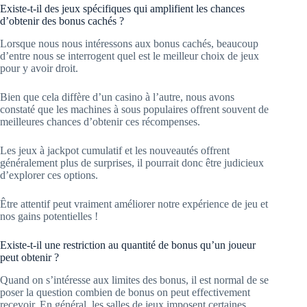
Existe-t-il des jeux spécifiques qui amplifient les chances
d’obtenir des bonus cachés ?
Lorsque nous nous intéressons aux bonus cachés, beaucoup
d’entre nous se interrogent quel est le meilleur choix de jeux
pour y avoir droit.
Bien que cela diffère d’un casino à l’autre, nous avons
constaté que les machines à sous populaires offrent souvent de
meilleures chances d’obtenir ces récompenses.
Les jeux à jackpot cumulatif et les nouveautés offrent
généralement plus de surprises, il pourrait donc être judicieux
d’explorer ces options.
Être attentif peut vraiment améliorer notre expérience de jeu et
nos gains potentielles !
Existe-t-il une restriction au quantité de bonus qu’un joueur
peut obtenir ?
Quand on s’intéresse aux limites des bonus, il est normal de se
poser la question combien de bonus on peut effectivement
recevoir. En général, les salles de jeux imposent certaines