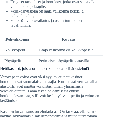
Erityiset tarjoukset ja bonukset, jotka ovat saatavilla
vain uusille pelaajille.
Verkkosivustolla on laaja valikoima pelejä ja
pelivaihtoehtoja.
Yhteisön vuorovaikutus ja osallistuminen eri
tapahtumiin.
Pelivalikoima
Kuvaus
Kolikkopelit
Laaja valikoima eri kolikkopelejä.
Pöytäpelit
Perinteiset pöytäpelit saatavilla.
Nettikasinot, joissa on mielenkiintoisia pelijärjestelmiä
Verovapaat voitot ovat yksi syy, miksi nettikasinot
houkuttelevat suomalaisia pelaajia. Kun pelaat verovapailla
alustoilla, voit nauttia voitoistasi ilman ylimääräisiä
verovelvoitteita. Tämä tekee pelaamisesta entistä
houkuttelevampaa, sillä voit keskittyä vain peliin ja voittojen
keräämiseen.
Kasinon turvallisuus on elintärkeää. On tärkeää, että kasino
käyttää nykyaikaisia salausmenetelmiä ja muita turvatoimia