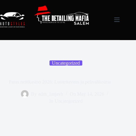
Uncategorized
Paras nettikasino 2026: Luotettavuus ja pelivalikoima
By
adm_1mjavh
On
May 14, 2026
In
Uncategorized