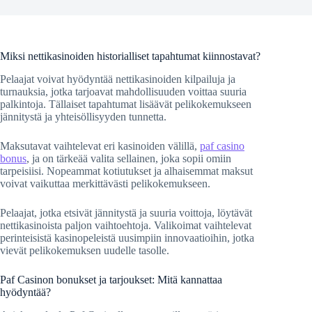
Miksi nettikasinoiden historialliset tapahtumat kiinnostavat?
Pelaajat voivat hyödyntää nettikasinoiden kilpailuja ja
turnauksia, jotka tarjoavat mahdollisuuden voittaa suuria
palkintoja. Tällaiset tapahtumat lisäävät pelikokemukseen
jännitystä ja yhteisöllisyyden tunnetta.
Maksutavat vaihtelevat eri kasinoiden välillä,
paf casino
bonus
, ja on tärkeää valita sellainen, joka sopii omiin
tarpeisiisi. Nopeammat kotiutukset ja alhaisemmat maksut
voivat vaikuttaa merkittävästi pelikokemukseen.
Pelaajat, jotka etsivät jännitystä ja suuria voittoja, löytävät
nettikasinoista paljon vaihtoehtoja. Valikoimat vaihtelevat
perinteisistä kasinopeleistä uusimpiin innovaatioihin, jotka
vievät pelikokemuksen uudelle tasolle.
Paf Casinon bonukset ja tarjoukset: Mitä kannattaa
hyödyntää?