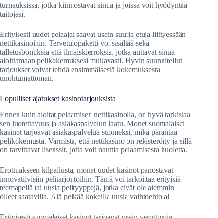
turnauksissa, jotka kiinnostavat sinua ja joissa voit hyödyntää
taitojasi.
Erityisesti uudet pelaajat saavat usein suuria etuja liittyessään
nettikasinoihin. Tervetulopaketti voi sisältää sekä
talletusbonuksia että ilmaiskierroksia, jotka auttavat sinua
aloittamaan pelikokemuksesi mukavasti. Hyvin suunnitellut
tarjoukset voivat tehdä ensimmäisestä kokemuksesta
unohtumattoman.
Lopulliset ajatukset kasinotarjouksista
Ennen kuin aloitat pelaamisen nettikasinolla, on hyvä tarkistaa
sen luotettavuus ja asiakaspalvelun laatu. Monet suomalaiset
kasinot tarjoavat asiakaspalvelua suomeksi, mikä parantaa
pelikokemusta. Varmista, että nettikasino on rekisteröity ja sillä
on tarvittavat lisenssit, jotta voit nauttia pelaamisesta huoletta.
Erottuakseen kilpailusta, monet uudet kasinot panostavat
innovatiivisiin pelitarjontoihin. Tämä voi tarkoittaa erityisiä
teemapeliä tai uusia pelityyppejä, jotka eivät ole aiemmin
olleet saatavilla. Älä pelkää kokeilla uusia vaihtoehtoja!
Erityisesti suomalaiset kasinot tarjoavat usein verottomia