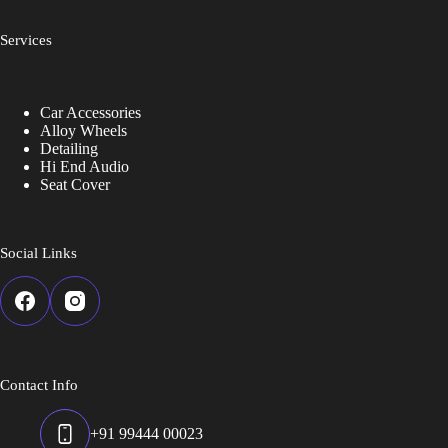
Services
Car Accessories
Alloy Wheels
Detailing
Hi End Audio
Seat Cover
Social Links
Contact Info
+91 99444 00023