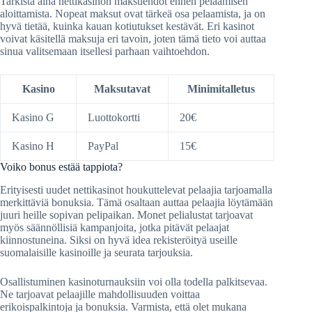
Tarkista aina nettikasinon maksuehdot ennen pelaamisen
aloittamista. Nopeat maksut ovat tärkeä osa pelaamista, ja on
hyvä tietää, kuinka kauan kotiutukset kestävät. Eri kasinot
voivat käsitellä maksuja eri tavoin, joten tämä tieto voi auttaa
sinua valitsemaan itsellesi parhaan vaihtoehdon.
Kasino
Maksutavat
Minimitalletus
Kasino G
Luottokortti
20€
Kasino H
PayPal
15€
Voiko bonus estää tappiota?
Erityisesti uudet nettikasinot houkuttelevat pelaajia tarjoamalla
merkittäviä bonuksia. Tämä osaltaan auttaa pelaajia löytämään
juuri heille sopivan pelipaikan. Monet pelialustat tarjoavat
myös säännöllisiä kampanjoita, jotka pitävät pelaajat
kiinnostuneina. Siksi on hyvä idea rekisteröityä useille
suomalaisille kasinoille ja seurata tarjouksia.
Osallistuminen kasinoturnauksiin voi olla todella palkitsevaa.
Ne tarjoavat pelaajille mahdollisuuden voittaa
erikoispalkintoja ja bonuksia. Varmista, että olet mukana