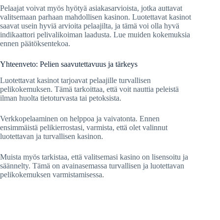
Pelaajat voivat myös hyötyä asiakasarvioista, jotka auttavat
valitsemaan parhaan mahdollisen kasinon. Luotettavat kasinot
saavat usein hyviä arvioita pelaajilta, ja tämä voi olla hyvä
indikaattori pelivalikoiman laadusta. Lue muiden kokemuksia
ennen päätöksentekoa.
Yhteenveto: Pelien saavutettavuus ja tärkeys
Luotettavat kasinot tarjoavat pelaajille turvallisen
pelikokemuksen. Tämä tarkoittaa, että voit nauttia peleistä
ilman huolta tietoturvasta tai petoksista.
Verkkopelaaminen on helppoa ja vaivatonta. Ennen
ensimmäistä pelikierrostasi, varmista, että olet valinnut
luotettavan ja turvallisen kasinon.
Muista myös tarkistaa, että valitsemasi kasino on lisensoitu ja
säännelty. Tämä on avainasemassa turvallisen ja luotettavan
pelikokemuksen varmistamisessa.