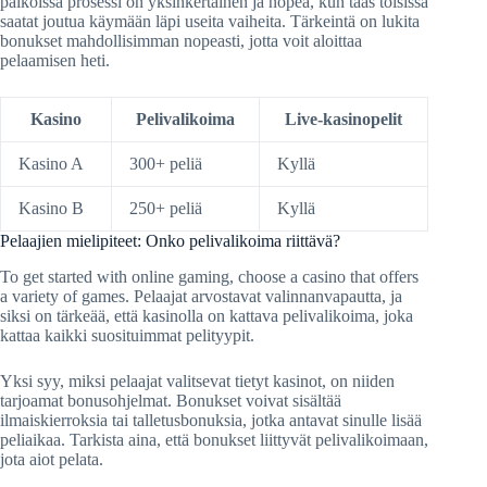
paikoissa prosessi on yksinkertainen ja nopea, kun taas toisissa
saatat joutua käymään läpi useita vaiheita. Tärkeintä on lukita
bonukset mahdollisimman nopeasti, jotta voit aloittaa
pelaamisen heti.
Kasino
Pelivalikoima
Live-kasinopelit
Kasino A
300+ peliä
Kyllä
Kasino B
250+ peliä
Kyllä
Pelaajien mielipiteet: Onko pelivalikoima riittävä?
To get started with online gaming, choose a casino that offers
a variety of games. Pelaajat arvostavat valinnanvapautta, ja
siksi on tärkeää, että kasinolla on kattava pelivalikoima, joka
kattaa kaikki suosituimmat pelityypit.
Yksi syy, miksi pelaajat valitsevat tietyt kasinot, on niiden
tarjoamat bonusohjelmat. Bonukset voivat sisältää
ilmaiskierroksia tai talletusbonuksia, jotka antavat sinulle lisää
peliaikaa. Tarkista aina, että bonukset liittyvät pelivalikoimaan,
jota aiot pelata.