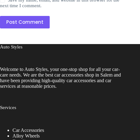
next time I comment.
Post Comment
Auto Styles
Welcome to Auto Styles, your one-stop shop for all your car-
care needs. We are the best car accessories shop in Salem and
have been providing high-quality car accessories and car
services at reasonable prices.
Services
Car Accessories
Alloy Wheels