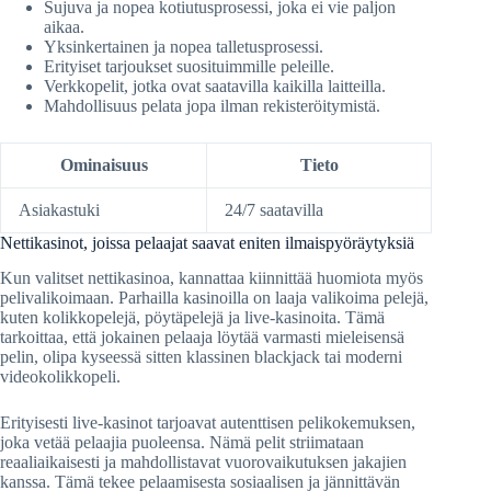
Sujuva ja nopea kotiutusprosessi, joka ei vie paljon
aikaa.
Yksinkertainen ja nopea talletusprosessi.
Erityiset tarjoukset suosituimmille peleille.
Verkkopelit, jotka ovat saatavilla kaikilla laitteilla.
Mahdollisuus pelata jopa ilman rekisteröitymistä.
Ominaisuus
Tieto
Asiakastuki
24/7 saatavilla
Nettikasinot, joissa pelaajat saavat eniten ilmaispyöräytyksiä
Kun valitset nettikasinoa, kannattaa kiinnittää huomiota myös
pelivalikoimaan. Parhailla kasinoilla on laaja valikoima pelejä,
kuten kolikkopelejä, pöytäpelejä ja live-kasinoita. Tämä
tarkoittaa, että jokainen pelaaja löytää varmasti mieleisensä
pelin, olipa kyseessä sitten klassinen blackjack tai moderni
videokolikkopeli.
Erityisesti live-kasinot tarjoavat autenttisen pelikokemuksen,
joka vetää pelaajia puoleensa. Nämä pelit striimataan
reaaliaikaisesti ja mahdollistavat vuorovaikutuksen jakajien
kanssa. Tämä tekee pelaamisesta sosiaalisen ja jännittävän