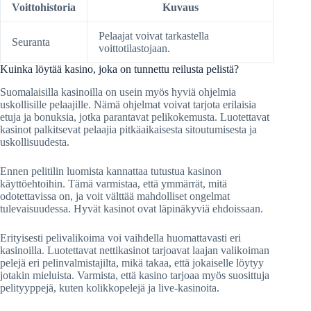
Voittohistoria
Kuvaus
Pelaajat voivat tarkastella
Seuranta
voittotilastojaan.
Kuinka löytää kasino, joka on tunnettu reilusta pelistä?
Suomalaisilla kasinoilla on usein myös hyviä ohjelmia
uskollisille pelaajille. Nämä ohjelmat voivat tarjota erilaisia
etuja ja bonuksia, jotka parantavat pelikokemusta. Luotettavat
kasinot palkitsevat pelaajia pitkäaikaisesta sitoutumisesta ja
uskollisuudesta.
Ennen pelitilin luomista kannattaa tutustua kasinon
käyttöehtoihin. Tämä varmistaa, että ymmärrät, mitä
odotettavissa on, ja voit välttää mahdolliset ongelmat
tulevaisuudessa. Hyvät kasinot ovat läpinäkyviä ehdoissaan.
Erityisesti pelivalikoima voi vaihdella huomattavasti eri
kasinoilla. Luotettavat nettikasinot tarjoavat laajan valikoiman
pelejä eri pelinvalmistajilta, mikä takaa, että jokaiselle löytyy
jotakin mieluista. Varmista, että kasino tarjoaa myös suosittuja
pelityyppejä, kuten kolikkopelejä ja live-kasinoita.