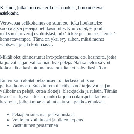
Kasinot, jotka tarjoavat erikoistarjouksia, houkuttelevat
asiakkaita
Verovapaa pelikokemus on suuri etu, joka houkuttelee
suomalaisia pelaajia nettikasinoille. Kun voitat, et joudu
maksamaan veroja voitoistasi, mikä tekee pelaamisesta entistä
kannattavampaa. Tämä on yksi syy siihen, miksi monet
valitsevat pelata kotimaassa.
Mikäli olet kiinnostunut live-pelaamisesta, etsi kasinoita, jotka
tarjoavat laajan valikoiman live-pelejä. Näissä peleissä voit
kokea aitoa kasinotunnelmaa omalta kotisohvaltasi käsin.
Ennen kuin aloitat pelaamisen, on tärkeää tutustua
pelivalikoimaan. Suosituimmat nettikasinot tarjoavat laajan
valikoiman pelejä, kuten slotteja, blackjackia ja ruletin. Tämän
lisäksi on hyvä tarkistaa, onko tarjolla erikoispeliä tai live-
kasinoita, jotka tarjoavat ainutlaatuisen pelikokemuksen.
Pelaajien suosimat pelivalmistajat
Voittojen kotiutukset ja niiden nopeus
Vastuullinen pelaaminen