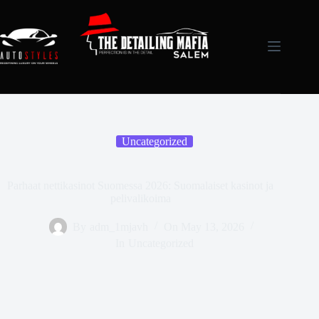
Uncategorized
Parhaat nettikasinot Suomessa 2026: Suomalaiset kasinot ja
pelivalikoima
By
adm_1mjavh
On
May 13, 2026
In
Uncategorized