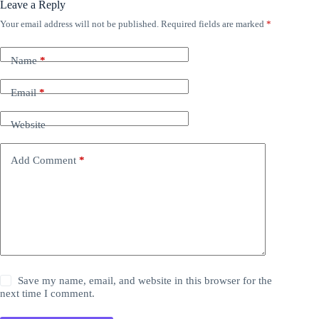
Leave a Reply
Your email address will not be published.
Required fields are marked
*
Name
*
Email
*
Website
Add Comment
*
Save my name, email, and website in this browser for the
next time I comment.