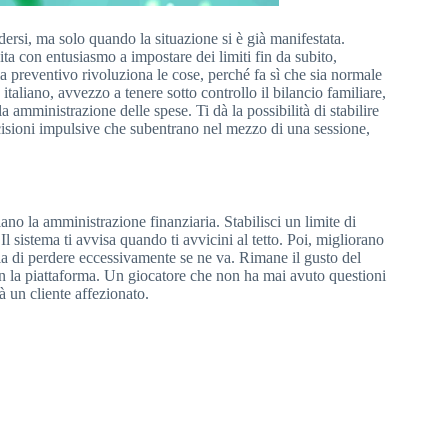
ersi, ma solo quando la situazione si è già manifestata.
vita con entusiasmo a impostare dei limiti fin da subito,
ia preventivo rivoluziona le cose, perché fa sì che sia normale
italiano, avvezzo a tenere sotto controllo il bilancio familiare,
a amministrazione delle spese. Ti dà la possibilità di stabilire
ecisioni impulsive che subentrano nel mezzo di una sessione,
olano la amministrazione finanziaria. Stabilisci un limite di
l sistema ti avvisa quando ti avvicini al tetto. Poi, migliorano
sia di perdere eccessivamente se ne va. Rimane il gusto del
con la piattaforma. Un giocatore che non ha mai avuto questioni
à un cliente affezionato.