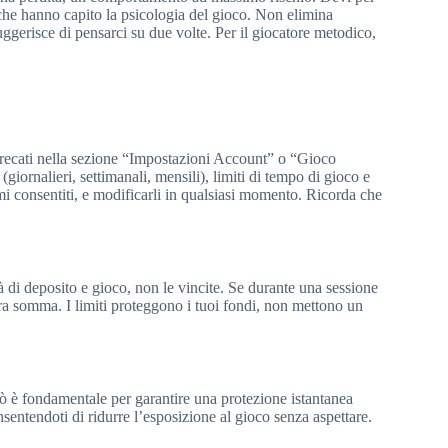
a che hanno capito la psicologia del gioco. Non elimina
gerisce di pensarci su due volte. Per il giocatore metodico,
 recati nella sezione “Impostazioni Account” o “Gioco
giornalieri, settimanali, mensili), limiti di tempo di gioco e
imi consentiti, e modificarli in qualsiasi momento. Ricorda che
à di deposito e gioco, non le vincite. Se durante una sessione
tera somma. I limiti proteggono i tuoi fondi, non mettono un
iò è fondamentale per garantire una protezione istantanea
nsentendoti di ridurre l’esposizione al gioco senza aspettare.