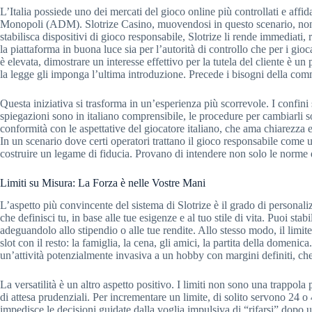
L’Italia possiede uno dei mercati del gioco online più controllati e affid
Monopoli (ADM). Slotrize Casino, muovendosi in questo scenario, non s
stabilisca dispositivi di gioco responsabile, Slotrize li rende immediati,
la piattaforma in buona luce sia per l’autorità di controllo che per i gioc
è elevata, dimostrare un interesse effettivo per la tutela del cliente è u
la legge gli imponga l’ultima introduzione. Precede i bisogni della comm
Questa iniziativa si trasforma in un’esperienza più scorrevole. I confini
spiegazioni sono in italiano comprensibile, le procedure per cambiarli 
conformità con le aspettative del giocatore italiano, che ama chiarezza 
In un scenario dove certi operatori trattano il gioco responsabile com
costruire un legame di fiducia. Provano di intendere non solo le norme d
Limiti su Misura: La Forza è nelle Vostre Mani
L’aspetto più convincente del sistema di Slotrize è il grado di personali
che definisci tu, in base alle tue esigenze e al tuo stile di vita. Puoi sta
adeguandolo allo stipendio o alle tue rendite. Allo stesso modo, il limite
slot con il resto: la famiglia, la cena, gli amici, la partita della domen
un’attività potenzialmente invasiva a un hobby con margini definiti, che 
La versatilità è un altro aspetto positivo. I limiti non sono una trappol
di attesa prudenziali. Per incrementare un limite, di solito servono 24 o
impedisce le decisioni guidate dalla voglia impulsiva di “rifarsi” dop