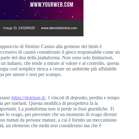
approccio di Slotrize Casino alla gestione dei limiti è
eccessivo di casinò considerano il gioco responsabile come un
o parte del dna della piattaforma. Non sono solo limitazioni,
n italiano, che tende a mirare al valore e al controllo, questa
egia così semplice riesca a creare un ambiente più affidabile
cipa per amore e non per scampo.
 usano
https://slotrizee.it/
. I vincoli di deposito, perdita e tempo
er tutelarti. Questa modifica di prospettiva fa la
mportanti. La piattaforma non si perde in frasi giuridiche. Ti
are lo svago, per prevenire che un momento di svago diventi
sono trattati da persone mature, a cui è fornito un meccanismo
ità, un elemento che molti non considerano ma che è