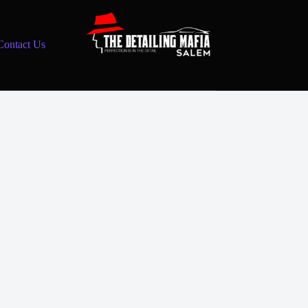
Contact Us