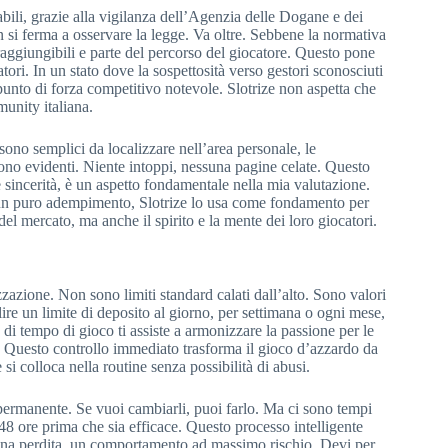
abili, grazie alla vigilanza dell’Agenzia delle Dogane e dei
i ferma a osservare la legge. Va oltre. Sebbene la normativa
 raggiungibili e parte del percorso del giocatore. Questo pone
atori. In un stato dove la sospettosità verso gestori sconosciuti
n punto di forza competitivo notevole. Slotrize non aspetta che
unity italiana.
 sono semplici da localizzare nell’area personale, le
sono evidenti. Niente intoppi, nessuna pagine celate. Questo
e sincerità, è un aspetto fondamentale nella mia valutazione.
e un puro adempimento, Slotrize lo usa come fondamento per
el mercato, ma anche il spirito e la mente dei loro giocatori.
zzazione. Non sono limiti standard calati dall’alto. Sono valori
bilire un limite di deposito al giorno, per settimana o ogni mese,
 di tempo di gioco ti assiste a armonizzare la passione per le
ica. Questo controllo immediato trasforma il gioco d’azzardo da
si colloca nella routine senza possibilità di abusi.
a permanente. Se vuoi cambiarli, puoi farlo. Ma ci sono tempi
 48 ore prima che sia efficace. Questo processo intelligente
o una perdita, un comportamento ad massimo rischio. Devi per