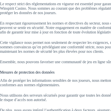
Le respect strict des réglementations en vigueur est essentiel pour gara
Winspirit Casino. Nous sommes au courant que des problèmes régulatrice
protéger les données de nos joueurs.
En respectant rigoureusement les normes et directives du secteur, nous
peuvent se sentir en sécurité. Notre engagement en matière de conform
afin de garantir leur mise à jour en fonction de toute évolution législativ
Cette vigilance nous permet non seulement de respecter les exigences, 
sommes convaincus qu’en privilégiant une conformité stricte, nous pouv
maintenant les normes de sécurité les plus élevées pour nos clients.
Ensemble, nous pouvons favoriser une communauté de jeu en ligne sûre
Mesures de protection des données
Afin de protéger les informations sensibles de nos joueurs, nous metto
conformes aux normes réglementaires.
Nous utilisons des serveurs sécurisés pour garantir que toutes les donnée
le risque d’accès non autorisé.
De plus, nous avons intégré l’authentification à deux facteurs, ajoutant