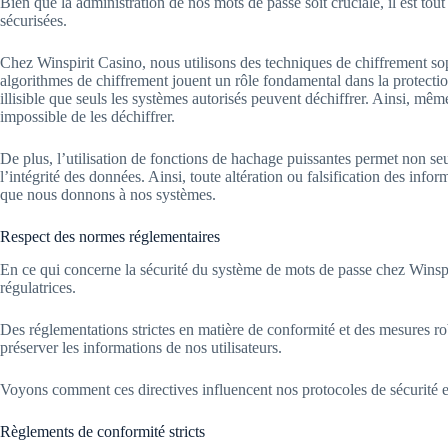
Bien que la administration de nos mots de passe soit cruciale, il est t
sécurisées.
Chez Winspirit Casino, nous utilisons des techniques de chiffrement sop
algorithmes de chiffrement jouent un rôle fondamental dans la protectio
illisible que seuls les systèmes autorisés peuvent déchiffrer. Ainsi, mêm
impossible de les déchiffrer.
De plus, l’utilisation de fonctions de hachage puissantes permet non se
l’intégrité des données. Ainsi, toute altération ou falsification des info
que nous donnons à nos systèmes.
Respect des normes réglementaires
En ce qui concerne la sécurité du système de mots de passe chez Winspi
régulatrices.
Des réglementations strictes en matière de conformité et des mesures r
préserver les informations de nos utilisateurs.
Voyons comment ces directives influencent nos protocoles de sécurité e
Règlements de conformité stricts