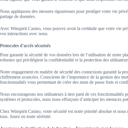
Nous appliquons des mesures rigoureuses pour protéger votre vie privé
partage de données.
Avec Winspirit Casino, vous pouvez avoir la certitude que votre vie pri
vos interactions avec nous.
Protocoles d’accès sécurisés
Pour garantir la sécurité de vos données lors de l’utilisation de notre 
robustes qui privilégient la confidentialité et la protection des utilisateur
Notre engagement en matière de sécurité des connexions garantit la pro
chiffrement avancées. Conscients de l’importance de la gestion des mot
fonctionnalités vous permettant de créer des mots de passe forts et confi
Nous encourageons nos utilisateurs à tirer parti de ces fonctionnalités
systèmes et protocoles, nous nous efforçons d’anticiper les menaces pote
Chez Winspirit Casino, votre sécurité est notre priorité absolue et no
tous. Jouez en toute sérénité.