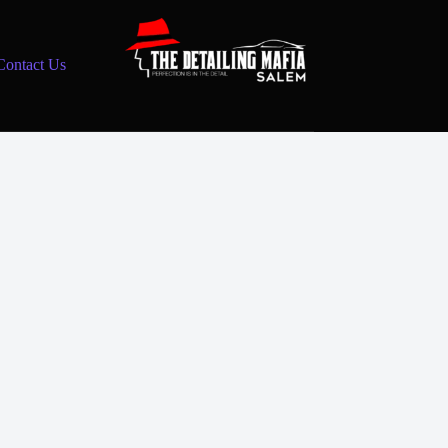
Contact Us