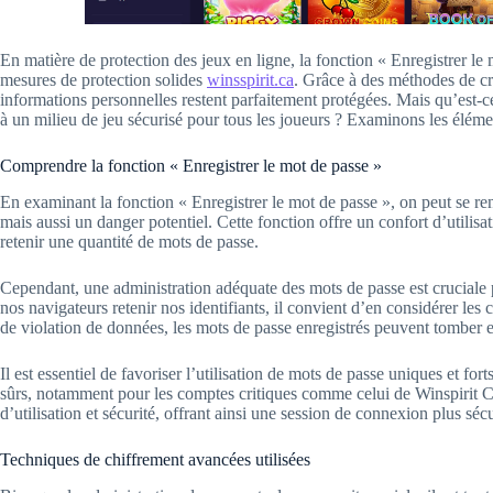
En matière de protection des jeux en ligne, la fonction « Enregistrer le
mesures de protection solides
winsspirit.ca
. Grâce à des méthodes de cr
informations personnelles restent parfaitement protégées. Mais qu’est-ce
à un milieu de jeu sécurisé pour tous les joueurs ? Examinons les élémen
Comprendre la fonction « Enregistrer le mot de passe »
En examinant la fonction « Enregistrer le mot de passe », on peut se r
mais aussi un danger potentiel. Cette fonction offre un confort d’utilisa
retenir une quantité de mots de passe.
Cependant, une administration adéquate des mots de passe est cruciale pou
nos navigateurs retenir nos identifiants, il convient d’en considérer le
de violation de données, les mots de passe enregistrés peuvent tomber e
Il est essentiel de favoriser l’utilisation de mots de passe uniques et fo
sûrs, notamment pour les comptes critiques comme celui de Winspirit Cas
d’utilisation et sécurité, offrant ainsi une session de connexion plus s
Techniques de chiffrement avancées utilisées