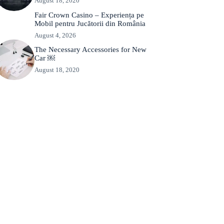
August 18, 2020
Fair Crown Casino – Experiența pe
Mobil pentru Jucătorii din România
August 4, 2026
The Necessary Accessories for New
Car ￼
August 18, 2020