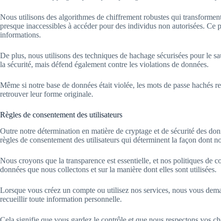
Nous utilisons des algorithmes de chiffrement robustes qui transforment l
presque inaccessibles à accéder pour des individus non autorisées. Ce
informations.
De plus, nous utilisons des techniques de hachage sécurisées pour le 
la sécurité, mais défend également contre les violations de données.
Même si notre base de données était violée, les mots de passe hachés rest
retrouver leur forme originale.
Règles de consentement des utilisateurs
Outre notre détermination en matière de cryptage et de sécurité des donn
règles de consentement des utilisateurs qui déterminent la façon dont n
Nous croyons que la transparence est essentielle, et nos politiques de c
données que nous collectons et sur la manière dont elles sont utilisées.
Lorsque vous créez un compte ou utilisez nos services, nous vous deman
recueillir toute information personnelle.
Cela signifie que vous gardez le contrôle et que nous respectons vos c