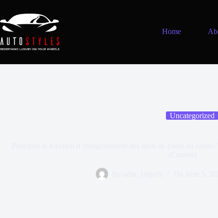
Home
Ab
Uncategorized
Pourquoi la fonction d’enregistrement des mots de passe du casino Wi
(Canada)
By
adm_1mjavh
On
June 5, 2