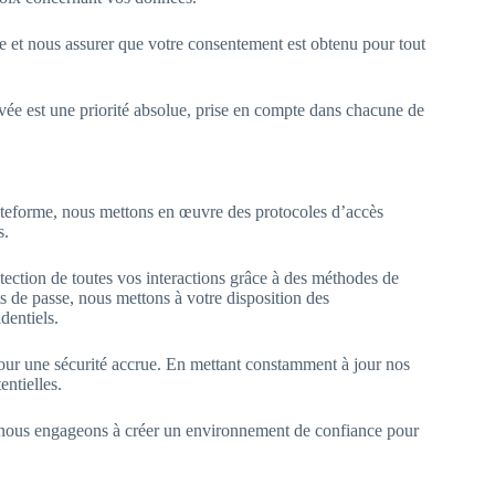
e et nous assurer que votre consentement est obtenu pour tout
vée est une priorité absolue, prise en compte dans chacune de
plateforme, nous mettons en œuvre des protocoles d’accès
s.
tection de toutes vos interactions grâce à des méthodes de
s de passe, nous mettons à votre disposition des
dentiels.
 pour une sécurité accrue. En mettant constamment à jour nos
ntielles.
us nous engageons à créer un environnement de confiance pour