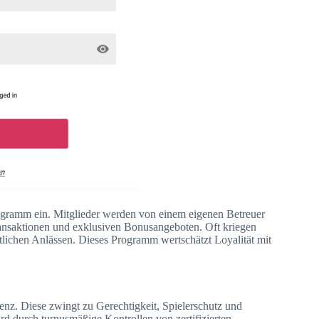
rogramm ein. Mitglieder werden von einem eigenen Betreuer
Transaktionen und exklusiven Bonusangeboten. Oft kriegen
lichen Anlässen. Dieses Programm wertschätzt Loyalität mit
zenz. Diese zwingt zu Gerechtigkeit, Spielerschutz und
wird durch turnusmäßige Kontrollen von zertifizierten