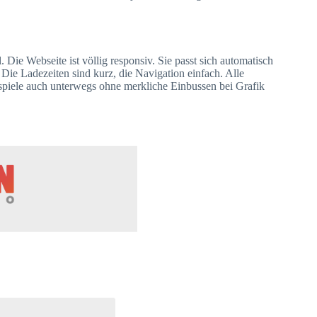
Die Webseite ist völlig responsiv. Sie passt sich automatisch
 Die Ladezeiten sind kurz, die Navigation einfach. Alle
sspiele auch unterwegs ohne merkliche Einbussen bei Grafik