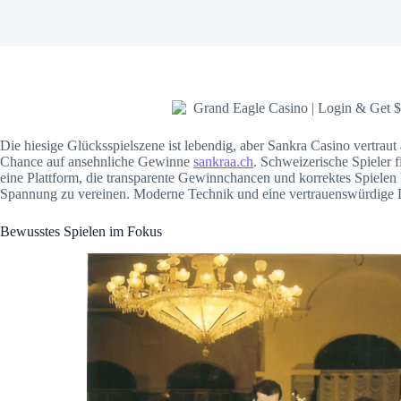
Die hiesige Glücksspielszene ist lebendig, aber Sankra Casino vertraut 
Chance auf ansehnliche Gewinne
sankraa.ch
. Schweizerische Spieler f
eine Plattform, die transparente Gewinnchancen und korrektes Spielen 
Spannung zu vereinen. Moderne Technik und eine vertrauenswürdige L
Bewusstes Spielen im Fokus