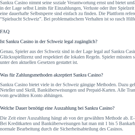
Sankra Casino nimmt seine soziale Verantwortung ernst und bietet umfang
in der Lage selbst Limits für Einzahlungen, Verluste oder ihre Spielze
eine dauerhafte Selbstsperre sind einfach zu finden. Die Plattform refe
“Spielsucht Schweiz”. Bei problematischem Verhalten ist so rasch Hilf
FAQ
Ist Sankra Casino in der Schweiz legal zugänglich?
Genau, Spieler aus der Schweiz sind in der Lage legal auf Sankra Casino
Glücksspiellizenz und respektiert die lokalen Regeln. Spieler müssten
unter den aktuellen Gesetzen gestattet ist.
Was für Zahlungsmethoden akzeptiert Sankra Casino?
Sankra Casino bietet viele in der Schweiz gängige Methoden. Dazu ge
Neteller und Skrill, Banküberweisungen und Prepaid-Karten. Alle Tran
vom gewählten Konto abhängen.
Welche Dauer benötigt eine Auszahlung bei Sankra Casino?
Die Zeit einer Auszahlung hängt ab von der gewählten Methode ab. E-W
Bei Kreditkarten und Banküberweisungen hat man mit 1 bis 5 Bankarb
normale Bearbeitung durch die Sicherheitsabteilung des Casinos.