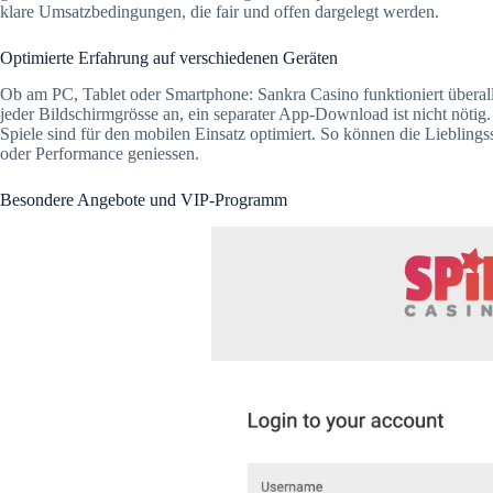
klare Umsatzbedingungen, die fair und offen dargelegt werden.
Optimierte Erfahrung auf verschiedenen Geräten
Ob am PC, Tablet oder Smartphone: Sankra Casino funktioniert überall. 
jeder Bildschirmgrösse an, ein separater App-Download ist nicht nötig.
Spiele sind für den mobilen Einsatz optimiert. So können die Liebling
oder Performance geniessen.
Besondere Angebote und VIP-Programm