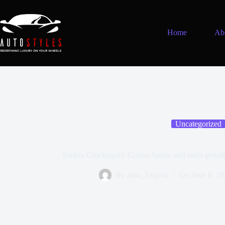
Home
Ab
Uncategorized
Sankra Glücksspiel: Grosse Spiele und noch gewalt
By
adm_1mjavh
On
June 8, 2