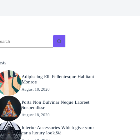
osts
Adipiscing Elit Pellentesque Habitant
Monroe
August 18, 2020
Porta Non Bulvinar Neque Laoreet
Suspendisse
August 18, 2020
Interior Accessories Which give your
car a luxury look.￼