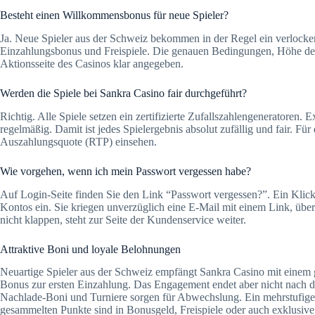
Besteht einen Willkommensbonus für neue Spieler?
Ja. Neue Spieler aus der Schweiz bekommen in der Regel ein verlocke
Einzahlungsbonus und Freispiele. Die genauen Bedingungen, Höhe de
Aktionsseite des Casinos klar angegeben.
Werden die Spiele bei Sankra Casino fair durchgeführt?
Richtig. Alle Spiele setzen ein zertifizierte Zufallszahlengeneratore
regelmäßig. Damit ist jedes Spielergebnis absolut zufällig und fair. Für
Auszahlungsquote (RTP) einsehen.
Wie vorgehen, wenn ich mein Passwort vergessen habe?
Auf Login-Seite finden Sie den Link “Passwort vergessen?”. Ein Klick 
Kontos ein. Sie kriegen unverzüglich eine E-Mail mit einem Link, übe
nicht klappen, steht zur Seite der Kundenservice weiter.
Attraktive Boni und loyale Belohnungen
Neuartige Spieler aus der Schweiz empfängt Sankra Casino mit einem 
Bonus zur ersten Einzahlung. Das Engagement endet aber nicht nach 
Nachlade-Boni und Turniere sorgen für Abwechslung. Ein mehrstufiges
gesammelten Punkte sind in Bonusgeld, Freispiele oder auch exklusiv