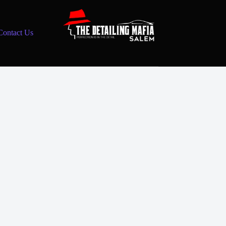
Contact Us