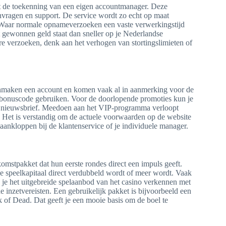
t de toekenning van een eigen accountmanager. Deze
nvragen en support. De service wordt zo echt op maat
 Waar normale opnameverzoeken een vaste verwerkingstijd
 gewonnen geld staat dan sneller op je Nederlandse
re verzoeken, denk aan het verhogen van stortingslimieten of
anmaken een account en komen vaak al in aanmerking voor de
en bonuscode gebruiken. Voor de doorlopende promoties kun je
de nieuwsbrief. Meedoen aan het VIP-programma verloopt
. Het is verstandig om de actuele voorwaarden op de website
 aankloppen bij de klantenservice of je individuele manager.
omstpakket dat hun eerste rondes direct een impuls geeft.
je speelkapitaal direct verdubbeld wordt of meer wordt. Vaak
an je het uitgebreide spelaanbod van het casino verkennen met
e inzetvereisten. Een gebruikelijk pakket is bijvoorbeeld een
k of Dead. Dat geeft je een mooie basis om de boel te