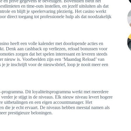
le en privé gegevens te beveiligen. Bovendien biedt het
stlimieten en time-outs instellen, en jezelf uitsluiten als dat
trole en blijft je speelervaring plezierig. Het casino werkt
or direct toegang tot professionele hulp als dat noodzakelijk
asino heeft een volle kalender met doorlopende acties en
kt. Denk aan cashback op verliezen, reload bonussen voor
omoties zorgen dat het spelen interessant en leveren steeds
 er nieuw is. Voorbeelden zijn een ‘Maandag Reload’ van
 je inschrijft voor de nieuwsbrief, loop je nooit meer een
IP-programma. Dit loyaliteitsprogramma werkt met meerdere
erder je stijgt in de niveaus. Elk nieuw niveau levert hogere
e uitbetalingen en een eigen accountmanager. Het
 die je echt ervaart. De niveaus hebben meestal namen als
eer prestigieuze beloningen.