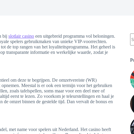
n bij
slotlair casino
een uitgebreid programma vol beloningen.
 loyale spelers gebruikmaken van unieke VIP-voorrechten.
tot de top rangen van het loyaliteitsprogramma. Het geheel is
p transparante informatie en werkelijke waarde, zodat je
P
entieel om deze te begrijpen. De omzetvereiste (WR)
nt opnemen. Meestal is er ook een termijn voor het gebruiken
ellen, zoals tafelspellen, soms maar voor een deel mee of
tijd eerst te lezen. Zo voorkom je teleurstellingen en haal je
an de omzet binnen de gestelde tijd. Dan vervalt de bonus en
andel, met name voor spelers uit Nederland. Het casino heeft