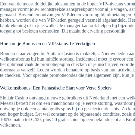
Een van de meest duidelijke pluspunten in de hoger VIP-niveaus vorm
manager vormt jouw rechtstreekse aanspreekpunt voor al je vragen, aa
gemaakt. Bovendien ontvangen VIP-leden voorrang bij uitbetalingen.
hebben, worden die van VIP-leden geregeld versneld afgehandeld. Het
bankrekening of in je e-wallet. Je manager kan ook helpen bij bijzonde
toegang tot besloten toernooien. Dit maakt de ervaring persoonlijk.
Hoe kun je Bonussen en VIP-status Te Verkrijgen
Bonussen aanvragen bij Slotlair Casino is makkelijk. Nieuwe leden a
welkomstbonus bij hun initiële storting. Incidenteel moet je ervoor e
het optimaal vaak de promotiepagina checken of je inschrijven voor 
doorgaans vanzelf. Leden worden benaderd op basis van hun activiteit
te checken. Voor speciale promotiecodes die niet algemeen zijn, kun je
Welkomstbonus: Een Fantastische Start voor Verse Spelers
Slotlair Casino ontvangt nieuwe gebruikers uit Nederland met een welk
Meestal betreft het om een matchbonus op je eerste storting, waardoor 
ontvang je ook een aantal gratis spins bij op geselecteerde slots. Zo k
een hoger budget. Let wel constant op de bijpassende condities, zoals d
100% match tot €200, plus 50 gratis spins op een bekende slot als Boo
verkennen.