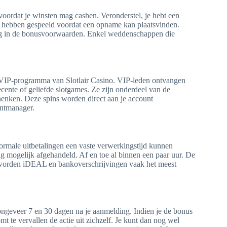
oordat je winsten mag cashen. Veronderstel, je hebt een
 hebben gespeeld voordat een opname kan plaatsvinden.
rug in de bonusvoorwaarden. Enkel weddenschappen die
.
et VIP-programma van Slotlair Casino. VIP-leden ontvangen
ecente of geliefde slotgames. Ze zijn onderdeel van de
enken. Deze spins worden direct aan je account
ountmanager.
normale uitbetalingen een vaste verwerkingstijd kunnen
g mogelijk afgehandeld. Af en toe al binnen een paar uur. De
s worden iDEAL en bankoverschrijvingen vaak het meest
ngeveer 7 en 30 dagen na je aanmelding. Indien je de bonus
omt te vervallen de actie uit zichzelf. Je kunt dan nog wel