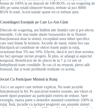
bonus de 100% la un depozit de 100 RON, cu un wagering de
40x pe suma totală (depozit+bonus), trebuie să joci 8000
RON în total. Acest număr spune tot ce trebuie știut.
Constrângeri Esențiale pe Care Le-Am Găsit
Dincolo de wagering, am întâlnit alte limitări care ți pot afecta
intențiile. Cele mai multe dintre bonusurilor de la Slotrize
funcționează doar la sloturi, exceptând unor titluri specifice
care sunt listate în termeni. Jocurile de masă, ruleta live sau
blackjack-ul contribuie de obicei foarte puțin la rulaj,
ocazional doar 5% sau 10%. Efectiv, dacă te joci doar acestea,
nu faci aproape niciun progres. În plus, se adaugă și aspectul
temporal. Beneficiezi de de obicei de la 7 și 14 zile să
îndeplinești toate condițiile. În caz că nu reușești, pierzi atât
bonusul, dar și toate profiturile realizate cu acesta.
Jocuri Cu Participare Minimă la Rulaj
Aici e un aspect care trebuie explicat. Nu toate jocurile
funcționează la fel. Pe parcursul testelor noastre, am văzut că
unele tipuri populare au participări extrem de reduse. Spre
exemplu, marea parte a sloturilor standard contribuie 100% la
rulaj. Însă, jocurile cu jackpot progresiv sau anumite sloturi