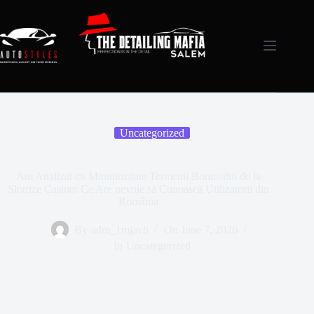
Uncategorized
Am Analizat cu Minuțiozitate Termenii Bonusului de la
Slotrize Casino: Ce Are nevoie să Cunoască Utilizatorii din
România
By
adm_1mjavh
On
June 7, 2026
In
Uncategorized