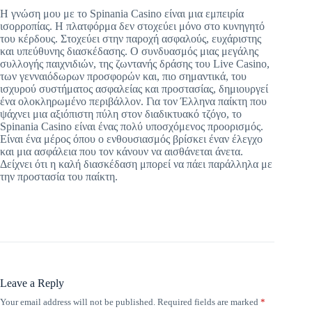
Η γνώση μου με το Spinania Casino είναι μια εμπειρία
ισορροπίας. Η πλατφόρμα δεν στοχεύει μόνο στο κυνηγητό
του κέρδους. Στοχεύει στην παροχή ασφαλούς, ευχάριστης
και υπεύθυνης διασκέδασης. Ο συνδυασμός μιας μεγάλης
συλλογής παιχνιδιών, της ζωντανής δράσης του Live Casino,
των γενναιόδωρων προσφορών και, πιο σημαντικά, του
ισχυρού συστήματος ασφαλείας και προστασίας, δημιουργεί
ένα ολοκληρωμένο περιβάλλον. Για τον Έλληνα παίκτη που
ψάχνει μια αξιόπιστη πύλη στον διαδικτυακό τζόγο, το
Spinania Casino είναι ένας πολύ υποσχόμενος προορισμός.
Είναι ένα μέρος όπου ο ενθουσιασμός βρίσκει έναν έλεγχο
και μια ασφάλεια που τον κάνουν να αισθάνεται άνετα.
Δείχνει ότι η καλή διασκέδαση μπορεί να πάει παράλληλα με
την προστασία του παίκτη.
Leave a Reply
Your email address will not be published.
Required fields are marked
*