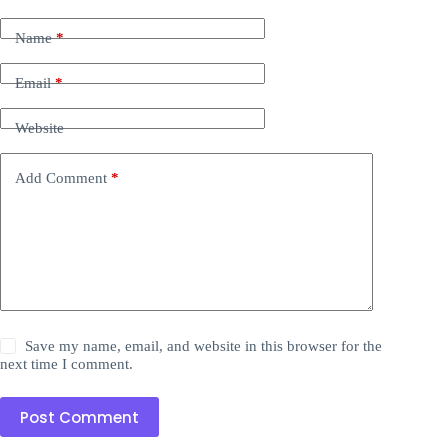
Name
*
Email
*
Website
Add Comment
*
Save my name, email, and website in this browser for the
next time I comment.
Post Comment