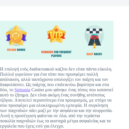
Η επιλογή ενός διαδικτυακού καζίνο δεν είναι πάντα εύκολη.
Πολλοί γυρεύουν για ένα τόπο που προσφέρει πολλή
απόλαυση, αλλά ταυτόχρονα υπολογίζει τον παίχτη και τον
διαφυλάσσει. Ως παίχτης που επιδεικνύω βαρύτητα και στα
δύο, το
Spinania
Casino μου φάνηκε ένας τόπος που κατανοεί
αυτό το ζήτημα. Δεν είναι ακόμη ένας συνήθης ιστότοπος
τζόγου. Αποτελεί περισσότερο ένα προορισμός, με στόχο να
σου προσφέρει μια ολοκληρωμένη εμπειρία. Η συγκίνηση
των παιχνιδιών πάει μαζί με την ασφάλεια και την ισορροπία.
Αυτή η προσέγγιση φαίνεται σε όλα, από την τεράστια
ποικιλία παιχνιδιών έως τα αυστηρά μέτρα ασφαλείας και τα
εργαλεία που έχεις εσύ για έλεγχο.