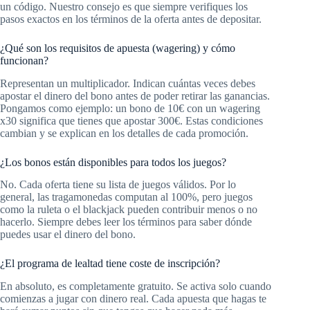
un código. Nuestro consejo es que siempre verifiques los
pasos exactos en los términos de la oferta antes de depositar.
¿Qué son los requisitos de apuesta (wagering) y cómo
funcionan?
Representan un multiplicador. Indican cuántas veces debes
apostar el dinero del bono antes de poder retirar las ganancias.
Pongamos como ejemplo: un bono de 10€ con un wagering
x30 significa que tienes que apostar 300€. Estas condiciones
cambian y se explican en los detalles de cada promoción.
¿Los bonos están disponibles para todos los juegos?
No. Cada oferta tiene su lista de juegos válidos. Por lo
general, las tragamonedas computan al 100%, pero juegos
como la ruleta o el blackjack pueden contribuir menos o no
hacerlo. Siempre debes leer los términos para saber dónde
puedes usar el dinero del bono.
¿El programa de lealtad tiene coste de inscripción?
En absoluto, es completamente gratuito. Se activa solo cuando
comienzas a jugar con dinero real. Cada apuesta que hagas te