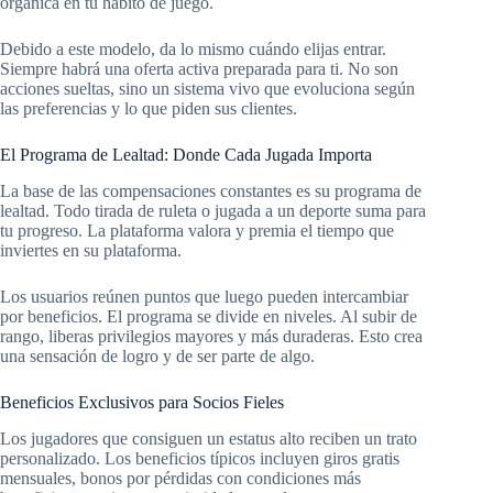
orgánica en tu hábito de juego.
Debido a este modelo, da lo mismo cuándo elijas entrar.
Siempre habrá una oferta activa preparada para ti. No son
acciones sueltas, sino un sistema vivo que evoluciona según
las preferencias y lo que piden sus clientes.
El Programa de Lealtad: Donde Cada Jugada Importa
La base de las compensaciones constantes es su programa de
lealtad. Todo tirada de ruleta o jugada a un deporte suma para
tu progreso. La plataforma valora y premia el tiempo que
inviertes en su plataforma.
Los usuarios reúnen puntos que luego pueden intercambiar
por beneficios. El programa se divide en niveles. Al subir de
rango, liberas privilegios mayores y más duraderas. Esto crea
una sensación de logro y de ser parte de algo.
Beneficios Exclusivos para Socios Fieles
Los jugadores que consiguen un estatus alto reciben un trato
personalizado. Los beneficios típicos incluyen giros gratis
mensuales, bonos por pérdidas con condiciones más