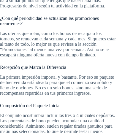
hará sumar puntos sin que tengas que hacer nada más.
Progresarás de nivel según tu actividad en la plataforma.
¿Con qué periodicidad se actualizan las promociones
recurrentes?
Las ofertas que rotan, como los bonos de recarga o los
torneos, se renuevan cada semana y cada mes. Si quieres estar
al tanto de todo, lo mejor es que revises a la sección
“Promociones” al menos una vez por semana. Así no se te
escapará ninguna oferta nueva con tiempo limitado.
Recepción que Marca la Diferencia
La primera impresión importa, y bastante. Por eso su paquete
de bienvenida está ideado para que el comienzo sea sólido y
lleno de opciones. No es un solo bonus, sino una serie de
recompensas repartidas en tus primeros ingresos.
Composición del Paquete Inicial
El conjunto acostumbra incluir los tres o 4 iniciales depósitos.
Los porcentajes de bono pueden acumular una cantidad
considerable. Asimismo, suelen regalar tiradas gratuitos para
máquinas seleccionadas, lo que te permite testar juegos