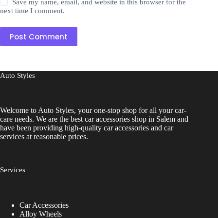
Save my name, email, and website in this browser for the
next time I comment.
Post Comment
Auto Styles
Welcome to Auto Styles, your one-stop shop for all your car-
care needs. We are the best car accessories shop in Salem and
have been providing high-quality car accessories and car
services at reasonable prices.
Services
Car Accessories
Alloy Wheels