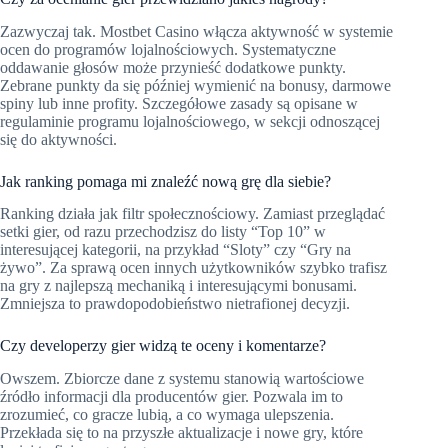
Zazwyczaj tak. Mostbet Casino włącza aktywność w systemie
ocen do programów lojalnościowych. Systematyczne
oddawanie głosów może przynieść dodatkowe punkty.
Zebrane punkty da się później wymienić na bonusy, darmowe
spiny lub inne profity. Szczegółowe zasady są opisane w
regulaminie programu lojalnościowego, w sekcji odnoszącej
się do aktywności.
Jak ranking pomaga mi znaleźć nową grę dla siebie?
Ranking działa jak filtr społecznościowy. Zamiast przeglądać
setki gier, od razu przechodzisz do listy “Top 10” w
interesującej kategorii, na przykład “Sloty” czy “Gry na
żywo”. Za sprawą ocen innych użytkowników szybko trafisz
na gry z najlepszą mechaniką i interesującymi bonusami.
Zmniejsza to prawdopodobieństwo nietrafionej decyzji.
Czy developerzy gier widzą te oceny i komentarze?
Owszem. Zbiorcze dane z systemu stanowią wartościowe
źródło informacji dla producentów gier. Pozwala im to
zrozumieć, co gracze lubią, a co wymaga ulepszenia.
Przekłada się to na przyszłe aktualizacje i nowe gry, które