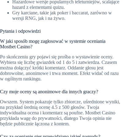
Hazardowe wersje popularnych teleturniejów, scalające
hazard z elementami quizu.
Gry karciane, takie jak poker i baccarat, zarówno w
wersji RNG, jak i na żywo.
Pytania i odpowiedzi
W jaki sposób mogę zagłosować w systemie oceniania
Mostbet Casino?
Po skończeniu gry pojawi się prośba o wystawienie oceny.
Wybiera się liczbę gwiazdek od 1 do 5 i zatwierdza. Czasem
można dołączyć krótki komentarz. Oddanie głosu jest
dobrowolne, anonimowe i trwa moment. Efekt widać od razu
w ogólnym rankingu.
Czy moje oceny są anonimowe dla innych graczy?
Owszem. System pokazuje tylko zbiorcze, uśrednione wyniki,
na przykład średnią ocenę 4.5 z 500 głosów. Twoja
indywidualna ocena i komentarz są poufne. Mostbet Casino
przykłada wagę do prywatności, dlatego Twoja opinia nie
będzie publicznie łączona z kontem.
Czy za ocenianie gier przewidziano jakieś nagrody?