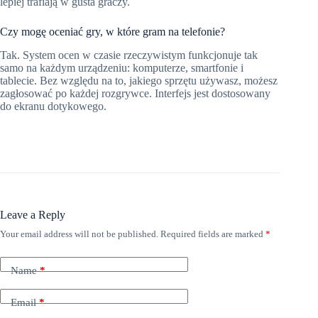
lepiej trafiają w gusta graczy.
Czy mogę oceniać gry, w które gram na telefonie?
Tak. System ocen w czasie rzeczywistym funkcjonuje tak
samo na każdym urządzeniu: komputerze, smartfonie i
tablecie. Bez względu na to, jakiego sprzętu używasz, możesz
zagłosować po każdej rozgrywce. Interfejs jest dostosowany
do ekranu dotykowego.
Leave a Reply
Your email address will not be published.
Required fields are marked
*
Name
*
Email
*