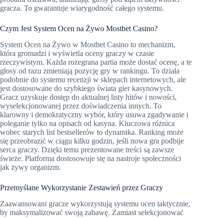
gracza. To gwarantuje wiarygodność całego systemu.
Czym Jest System Ocen na Żywo Mostbet Casino?
System Ocen na Żywo w Mostbet Casino to mechanizm,
która gromadzi i wyświetla oceny graczy w czasie
rzeczywistym. Każda rozegrana partia może dostać ocenę, a te
głosy od razu zmieniają pozycję gry w rankingu. To działa
podobnie do systemu recenzji w sklepach internetowych, ale
jest dostosowane do szybkiego świata gier kasynowych.
Gracz uzyskuje dostęp do aktualnej listy hitów i nowości,
wyselekcjonowanej przez doświadczenia innych. To
klarowny i demokratyczny wybór, który usuwa zgadywanie i
poleganie tylko na opisach od kasyna. Kluczowa różnica
wobec starych list bestsellerów to dynamika. Ranking może
się przeobrazić w ciągu kilku godzin, jeśli nowa gra podbije
serca graczy. Dzięki temu prezentowane treści są zawsze
świeże. Platforma dostosowuje się na nastroje społeczności
jak żywy organizm.
Przemyślane Wykorzystanie Zestawień przez Graczy
Zaawansowani gracze wykorzystują systemu ocen taktycznie,
by maksymalizować swoją zabawę. Zamiast selekcjonować