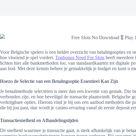
Voor Belgische spelers is een helder overzicht van betalingsopties en s
hoe vloeiend je spel vordert.
Topbonus Need For Slots
heeft meerdere 
lichten hier alle bankmethoden toe, van standaardkaarten tot digitale
aan bod. Met deze kennis beheer je gemakkelijk je budget en kunt u m
Hoezo de Selectie van een Betalingsoptie Essentieel Kan Zijn
Je betaalmethode selecteren is meer dan een kwestie van gemak. Die besl
verbonden zijn, en hoe beveiligd de transactie plaatsvindt. Belgische 
verkrijgbare opties. Hierom vind je bij ons een aanbod methoden die pa
die bij jou past, dan wordt je casino-ervaring vanaf de eerste deposit e
Transactiesnelheid en Afhandelingstijden
De snelheid waarmee je transactie gaat, is sterk afhankelijk van je betaa
sommige bankoverschrijvingen kunnen trager verlopen. Bij opnames zit d