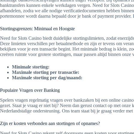
banktransfers kunnen enkele werkdagen vergen. Need for Slots Casino
afhandelen, zodra we alle nodige verificatiedocumenten hebben binneng
portemonnee wordt daarna bepaald door je bank of payment provider. 
Stortingsgrenzen: Minimaal en Hoogste
Need for Slots Casino biedt duidelijke stortingslimieten, zodat enerzijd
Deze limieten verschillen per betaalmethode en zijn er tevens om veran
bekijken voor je een transactie begint. Het minimale bedrag is klein,
creëren ruimte voor grotere stortingen, maar passen altijd binnen onz
Minimale storting:
Maximale storting per transactie:
Maximale storting per dag/maand:
Populaire Vragen over Banking
Spelers vragen regelmatig vragen over bankzaken bij een online casino.
gezet. Staat je vraag er niet bij? Neem dan gerust contact op met onze k
Nederlandstalige ondersteuning. Ons team staat bij je graag verder met 
Zijn er kosten verbonden aan stortingen of opnames?
Need for Slots Casino rekent zelf doorgaans geen kosten voor storting