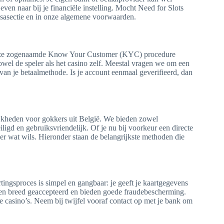
ven naar bij je financiële instelling. Mocht Need for Slots
assasectie en in onze algemene voorwaarden.
o. Deze zogenaamde Know Your Customer (KYC) procedure
owel de speler als het casino zelf. Meestal vragen we om een
 van je betaalmethode. Is je account eenmaal geverifieerd, dan
jkheden voor gokkers uit België. We bieden zowel
iligd en gebruiksvriendelijk. Of je nu bij voorkeur een directe
eder wat wils. Hieronder staan de belangrijkste methoden die
rtingsproces is simpel en gangbaar: je geeft je kaartgegevens
den breed geaccepteerd en bieden goede fraudebescherming.
 casino’s. Neem bij twijfel vooraf contact op met je bank om