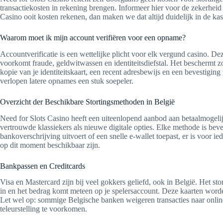
transactiekosten in rekening brengen. Informeer hier voor de zekerheid e
Casino ooit kosten rekenen, dan maken we dat altijd duidelijk in de k
Waarom moet ik mijn account verifiëren voor een opname?
Accountverificatie is een wettelijke plicht voor elk vergund casin
voorkomt fraude, geldwitwassen en identiteitsdiefstal. Het beschermt z
kopie van je identiteitskaart, een recent adresbewijs en een bevestiging
verlopen latere opnames een stuk soepeler.
Overzicht der Beschikbare Stortingsmethoden in België
Need for Slots Casino heeft een uiteenlopend aanbod aan betaalmogeli
vertrouwde klassiekers als nieuwe digitale opties. Elke methode is beve
bankoverschrijving uitvoert of een snelle e-wallet toepast, er is voor i
op dit moment beschikbaar zijn.
Bankpassen en Creditcards
Visa en Mastercard zijn bij veel gokkers geliefd, ook in België. Het sto
in en het bedrag komt meteen op je spelersaccount. Deze kaarten wor
Let wel op: sommige Belgische banken weigeren transacties naar online
teleurstelling te voorkomen.