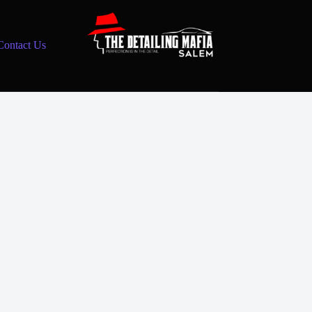
Contact Us