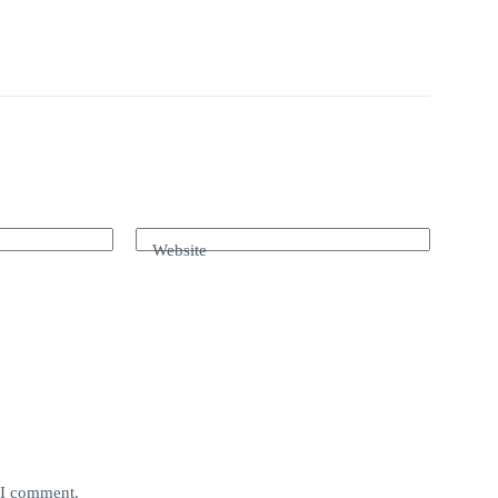
Website
e I comment.