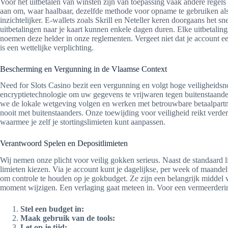
Voor het uitbetalen van winsten zijn van toepassing vaak andere regels
aan om, waar haalbaar, dezelfde methode voor opname te gebruiken als 
inzichtelijker. E-wallets zoals Skrill en Neteller keren doorgaans het s
uitbetalingen naar je kaart kunnen enkele dagen duren. Elke uitbeta
noemen deze helder in onze reglementen. Vergeet niet dat je account ee
is een wettelijke verplichting.
Bescherming en Vergunning in de Vlaamse Context
Need for Slots Casino bezit een vergunning en volgt hoge veiligheidsn
encryptietechnologie om uw gegevens te vrijwaren tegen buitenstaande
we de lokale wetgeving volgen en werken met betrouwbare betaalpartner
nooit met buitenstaanders. Onze toewijding voor veiligheid reikt verd
waarmee je zelf je stortingslimieten kunt aanpassen.
Verantwoord Spelen en Depositlimieten
Wij nemen onze plicht voor veilig gokken serieus. Naast de standaard li
limieten kiezen. Via je account kunt je dagelijkse, per week of maandeli
om controle te houden op je gokbudget. Ze zijn een belangrijk middel 
moment wijzigen. Een verlaging gaat meteen in. Voor een vermeerdering 
Stel een budget in:
Maak gebruik van de tools:
Let op je tijd: