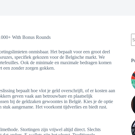
tortingslimieten onmisbaar. Het bepaalt voor een groot deel
keuzes, specifiek gekozen voor de Belgische markt. We
P
 portefeuilles. Ook de minimale en maximale bedragen komen
et een zonder zorgen gokken.
issing bepaalt hoe vlot je geld overschrijft, of er kosten aan
gokkers geven vaak aan betrouwbare en plaatselijk
ssen bij de geldzaken gewoontes in België. Kies je de optie
en stuk aangename. Het voorkomt tijdverlies en biedt rust.
lmethode. Stortingen zijn vrijwel altijd direct. Slechts
at anders. E-wallets zijn het vlugst. Traditionele