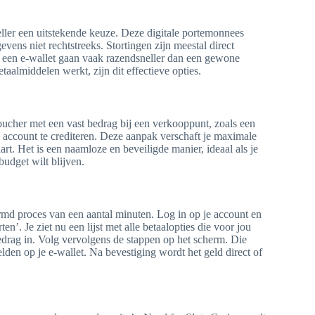
teller een uitstekende keuze. Deze digitale portemonnees
vens niet rechtstreeks. Stortingen zijn meestal direct
 een e-wallet gaan vaak razendsneller dan een gewone
aalmiddelen werkt, zijn dit effectieve opties.
ucher met een vast bedrag bij een verkooppunt, zoals een
e account te crediteren. Deze aanpak verschaft je maximale
rt. Het is een naamloze en beveiligde manier, ideaal als je
udget wilt blijven.
md proces van een aantal minuten. Log in op je account en
en’. Je ziet nu een lijst met alle betaalopties die voor jou
edrag in. Volg vervolgens de stappen op het scherm. Die
den op je e-wallet. Na bevestiging wordt het geld direct of