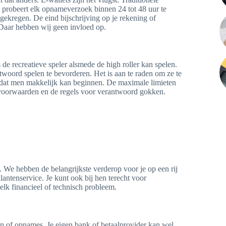
 probeert elk opnameverzoek binnen 24 tot 48 uur te
ekregen. De eind bijschrijving op je rekening of
Daar hebben wij geen invloed op.
s de recreatieve speler alsmede de high roller kan spelen.
twoord spelen te bevorderen. Het is aan te raden om ze te
 zodat men makkelijk kan beginnen. De maximale limieten
e voorwaarden en de regels voor verantwoord gokken.
 We hebben de belangrijkste verderop voor je op een rij
lantenservice. Je kunt ook bij hen terecht voor
elk financieel of technisch probleem.
en of opnames. Je eigen bank of betaalprovider kan wel