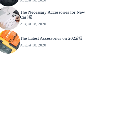
August 18, 2020
The Necessary Accessories for New
Car ￼
August 18, 2020
The Latest Accessories on 2022￼
August 18, 2020