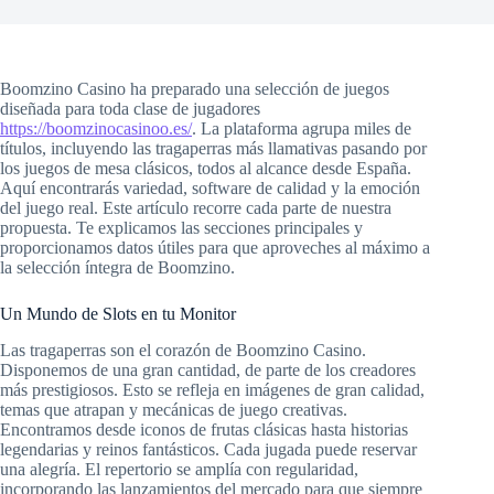
Boomzino Casino ha preparado una selección de juegos
diseñada para toda clase de jugadores
https://boomzinocasinoo.es/
. La plataforma agrupa miles de
títulos, incluyendo las tragaperras más llamativas pasando por
los juegos de mesa clásicos, todos al alcance desde España.
Aquí encontrarás variedad, software de calidad y la emoción
del juego real. Este artículo recorre cada parte de nuestra
propuesta. Te explicamos las secciones principales y
proporcionamos datos útiles para que aproveches al máximo a
la selección íntegra de Boomzino.
Un Mundo de Slots en tu Monitor
Las tragaperras son el corazón de Boomzino Casino.
Disponemos de una gran cantidad, de parte de los creadores
más prestigiosos. Esto se refleja en imágenes de gran calidad,
temas que atrapan y mecánicas de juego creativas.
Encontramos desde iconos de frutas clásicas hasta historias
legendarias y reinos fantásticos. Cada jugada puede reservar
una alegría. El repertorio se amplía con regularidad,
incorporando las lanzamientos del mercado para que siempre