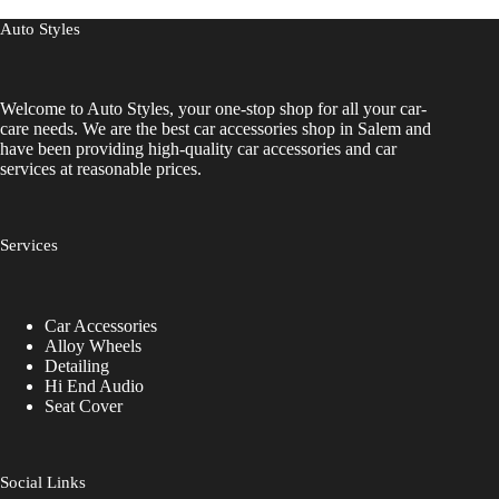
Auto Styles
Welcome to Auto Styles, your one-stop shop for all your car-
care needs. We are the best car accessories shop in Salem and
have been providing high-quality car accessories and car
services at reasonable prices.
Services
Car Accessories
Alloy Wheels
Detailing
Hi End Audio
Seat Cover
Social Links