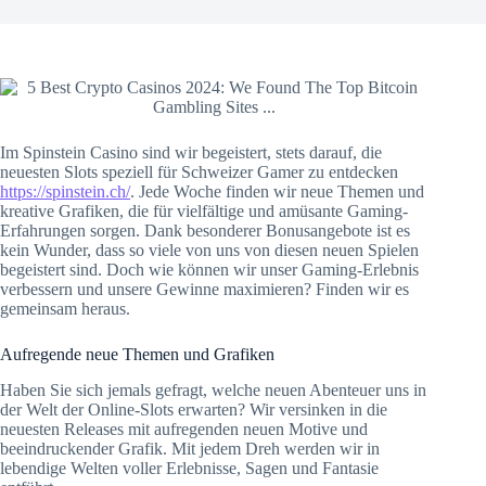
Im Spinstein Casino sind wir begeistert, stets darauf, die
neuesten Slots speziell für Schweizer Gamer zu entdecken
https://spinstein.ch/
. Jede Woche finden wir neue Themen und
kreative Grafiken, die für vielfältige und amüsante Gaming-
Erfahrungen sorgen. Dank besonderer Bonusangebote ist es
kein Wunder, dass so viele von uns von diesen neuen Spielen
begeistert sind. Doch wie können wir unser Gaming-Erlebnis
verbessern und unsere Gewinne maximieren? Finden wir es
gemeinsam heraus.
Aufregende neue Themen und Grafiken
Haben Sie sich jemals gefragt, welche neuen Abenteuer uns in
der Welt der Online-Slots erwarten? Wir versinken in die
neuesten Releases mit aufregenden neuen Motive und
beeindruckender Grafik. Mit jedem Dreh werden wir in
lebendige Welten voller Erlebnisse, Sagen und Fantasie