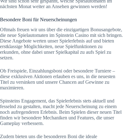
Wir sind schon sehr gespannt, welche Spielautomaten im
nächsten Monat weiter an Ansehen gewinnen werden!
Besondere Boni für Neuerscheinungen
Oftmals freuen wir uns über die einzigartigen Bonusangebote,
die neue Spielautomaten im Spinstein Casino mit sich bringen.
Diese Angebote werten unser Spielerlebnis auf und bieten
erstklassige Möglichkeiten, neue Spielfunktionen zu
erkunden, ohne dabei unser Spielkapital zu aufs Spiel zu
setzen.
Ob Freispiele, Einzahlungsboni oder besondere Turniere –
diese exklusiven Aktionen erlauben es uns, in die neuesten
Titel zu versinken und unsere Chancen auf Gewinne zu
maximieren.
Spinsteins Engagement, das Spielerlebnis stets aktuell und
fesselnd zu gestalten, macht jede Neuerscheinung zu einem
noch aufregenderen Erlebnis. Beim Spielen dieser neuen Titel
finden wir besondere Mechaniken und Features, die unser
Gameplay verbessern.
Zudem bieten uns die besonderen Boni die ideale