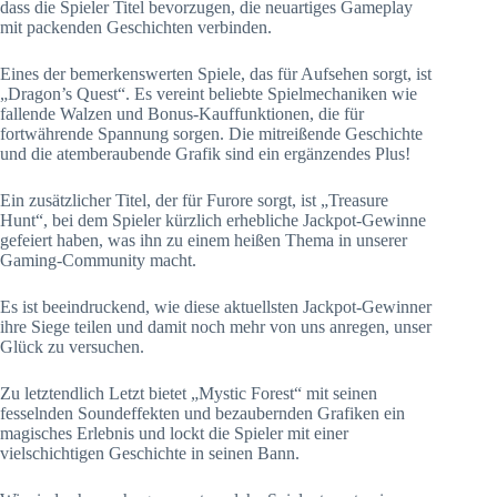
dass die Spieler Titel bevorzugen, die neuartiges Gameplay
mit packenden Geschichten verbinden.
Eines der bemerkenswerten Spiele, das für Aufsehen sorgt, ist
„Dragon’s Quest“. Es vereint beliebte Spielmechaniken wie
fallende Walzen und Bonus-Kauffunktionen, die für
fortwährende Spannung sorgen. Die mitreißende Geschichte
und die atemberaubende Grafik sind ein ergänzendes Plus!
Ein zusätzlicher Titel, der für Furore sorgt, ist „Treasure
Hunt“, bei dem Spieler kürzlich erhebliche Jackpot-Gewinne
gefeiert haben, was ihn zu einem heißen Thema in unserer
Gaming-Community macht.
Es ist beeindruckend, wie diese aktuellsten Jackpot-Gewinner
ihre Siege teilen und damit noch mehr von uns anregen, unser
Glück zu versuchen.
Zu letztendlich Letzt bietet „Mystic Forest“ mit seinen
fesselnden Soundeffekten und bezaubernden Grafiken ein
magisches Erlebnis und lockt die Spieler mit einer
vielschichtigen Geschichte in seinen Bann.