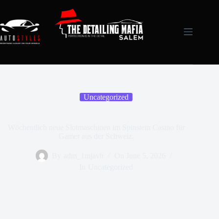
Uncategorized
Wöchentlich neue Slotmaschinen im Spinstein Casino für
Gamer aus der Schweiz.
By
adm_1mjavh
On
June 5, 2026
In
Uncategorized