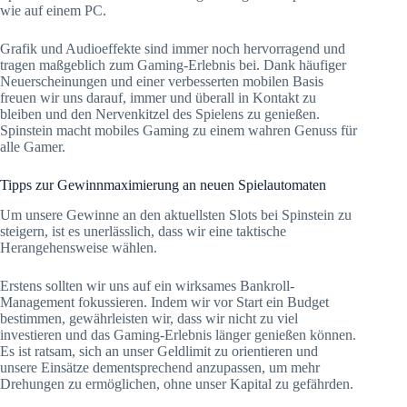
wie auf einem PC.
Grafik und Audioeffekte sind immer noch hervorragend und
tragen maßgeblich zum Gaming-Erlebnis bei. Dank häufiger
Neuerscheinungen und einer verbesserten mobilen Basis
freuen wir uns darauf, immer und überall in Kontakt zu
bleiben und den Nervenkitzel des Spielens zu genießen.
Spinstein macht mobiles Gaming zu einem wahren Genuss für
alle Gamer.
Tipps zur Gewinnmaximierung an neuen Spielautomaten
Um unsere Gewinne an den aktuellsten Slots bei Spinstein zu
steigern, ist es unerlässlich, dass wir eine taktische
Herangehensweise wählen.
Erstens sollten wir uns auf ein wirksames Bankroll-
Management fokussieren. Indem wir vor Start ein Budget
bestimmen, gewährleisten wir, dass wir nicht zu viel
investieren und das Gaming-Erlebnis länger genießen können.
Es ist ratsam, sich an unser Geldlimit zu orientieren und
unsere Einsätze dementsprechend anzupassen, um mehr
Drehungen zu ermöglichen, ohne unser Kapital zu gefährden.