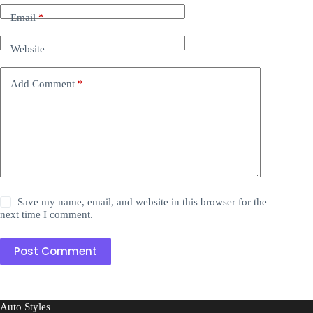
Email
*
Website
Add Comment
*
Save my name, email, and website in this browser for the
next time I comment.
Post Comment
Auto Styles